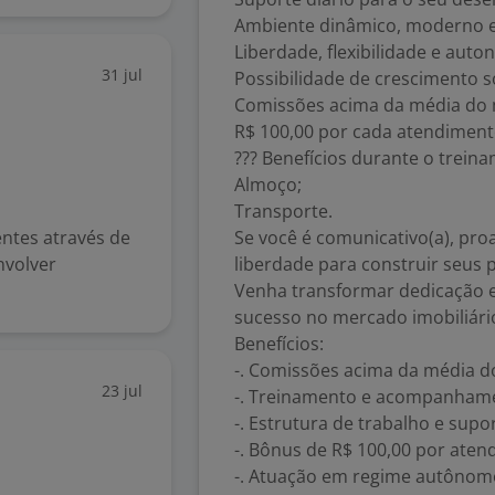
Ambiente dinâmico, moderno e
Liberdade, flexibilidade e auto
31 jul
Possibilidade de crescimento s
Comissões acima da média do 
R$ 100,00 por cada atendiment
??? Benefícios durante o trein
Almoço;
Transporte.
ientes através de
Se você é comunicativo(a), proa
nvolver
liberdade para construir seus
Venha transformar dedicação e
sucesso no mercado imobiliário
Benefícios:
-. Comissões acima da média 
23 jul
-. Treinamento e acompanhame
-. Estrutura de trabalho e supor
-. Bônus de R$ 100,00 por aten
-. Atuação em regime autônom