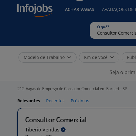
ACHAR VAGAS
AVALIAÇÕES DE
O quê?
Modelo de Trabalho
Km de você
Publ
Seja o prim
212
Vagas de Emprego de Consultor Comercial em Barueri - SP
Relevantes
Recentes
Próximas
Consultor Comercial
Tiberio
Vendas