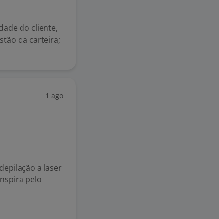
dade do cliente,
tão da carteira;
1 ago
epilação a laser
nspira pelo