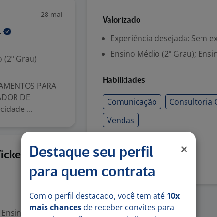
28 mai
Valorizado
.
Experiência desejada: Sem e
Ensino Médio (2º Grau); Ensi
 (2º Grau)
Habilidades
PAMENTOS PARA
ADOR DE
Comunicação
Consultoria 
dade ...
Vendas
Denunciar vaga
Destaque seu perfil
Hoje
Ticket
para quem contrata
Com o perfil destacado, você tem até
10x
mais chances
de receber convites para
Ensino Superior