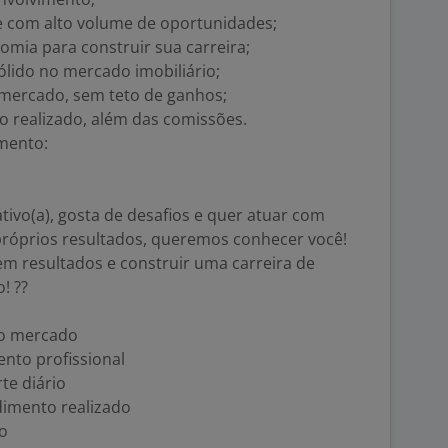
 com alto volume de oportunidades;
nomia para construir sua carreira;
ólido no mercado imobiliário;
mercado, sem teto de ganhos;
o realizado, além das comissões.
amento:
tivo(a), gosta de desafios e quer atuar com
 próprios resultados, queremos conhecer você!
m resultados e construir uma carreira de
! ??
do mercado
nto profissional
te diário
dimento realizado
o