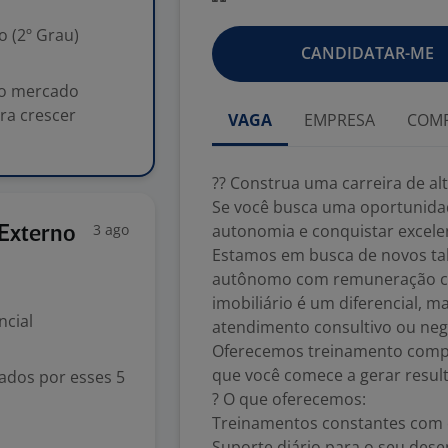
 (2º Grau)
CANDIDATAR-ME
no mercado
ra crescer
VAGA
EMPRESA
COMP
?? Construa uma carreira de al
Se você busca uma oportunidad
3 ago
autonomia e conquistar excelen
 Externo
Estamos em busca de novos tal
autônomo com remuneração co
imobiliário é um diferencial, m
ncial
atendimento consultivo ou ne
Oferecemos treinamento comple
que você comece a gerar resul
iados por esses 5
? O que oferecemos:
Treinamentos constantes com o
Suporte diário para o seu des