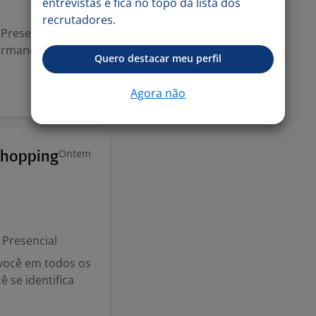
entrevistas e fica no topo da lista dos
recrutadores.
(Presencial)
formance, com
Quero destacar meu perfil
Agora não
Ontem
Shopping
Presencial
 você em todos os
 se identifica