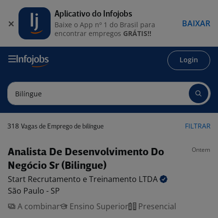
Aplicativo do Infojobs
BAIXAR
Baixe o App nº 1 do Brasil para
encontrar empregos
GRÁTIS!!
Login
318
FILTRAR
Vagas de Emprego de bilíngue
Ontem
Analista De Desenvolvimento Do
Negócio Sr (Bilingue)
Start Recrutamento e Treinamento
LTDA
São Paulo - SP
A combinar
Ensino Superior
Presencial