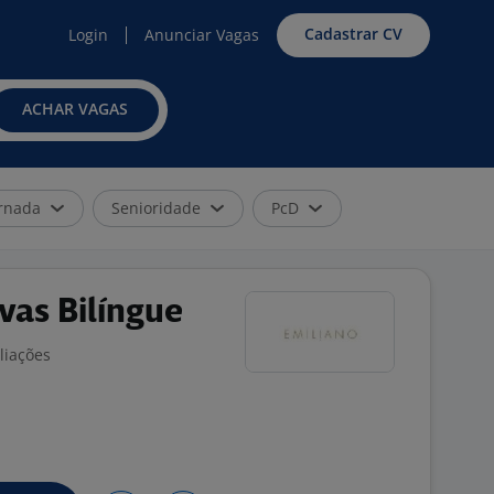
Cadastrar CV
Login
Anunciar Vagas
ACHAR VAGAS
rnada
Senioridade
PcD
vas Bilíngue
liações