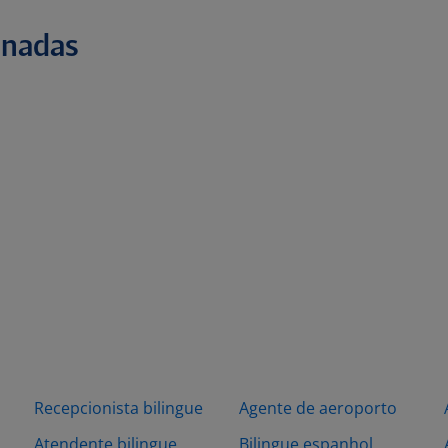
onadas
Recepcionista bilingue
Agente de aeroporto
Atendente bilingue
Bilingue espanhol