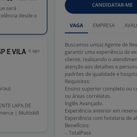
CANDIDATAR-ME
ue será
celência desde o
VAGA
EMPRESA
AVAL
Buscamos um(a) Agente de Rese
6 ago
P E VILA
garantir uma experiência de e
cliente, realizando o atendime
atenção aos detalhes e perso
padrões de qualidade e hospita
Requisitos:
Grau)
Ensino superior completo ou c
ou áreas correlatas.
Inglês Avançado.
DENTE LAPA DE
Experiência anterior em reserv
erce | Multiskill
Experiência com hotelaria de a
Benefícios:
-. TotalPass