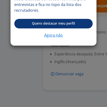
entrevistas e fica no topo da lista dos
recrutadores.
Quero destacar meu perfil
Exigências
Escolaridade Mínima: Ensino
Agora não
Valorizado
Experiência desejada: Entre 1
Inglês (Avançado)
Denunciar vaga