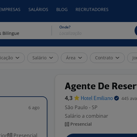
 EMPRESAS
SALÁRIOS
BLOG
RECRUTADORES
Onde?
icação
Salário
Área
Contrato
Jo
Agente De Reser
4,3
445 ava
Hotel
Emiliano
São Paulo - SP
6 ago
Salário a combinar
Presencial
ior
Presencial