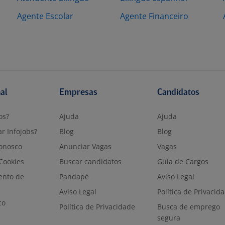
Agente Escolar
Agente Financeiro
nal
Empresas
Candidatos
os?
Ajuda
Ajuda
r Infojobs?
Blog
Blog
onosco
Anunciar Vagas
Vagas
 Cookies
Buscar candidatos
Guia de Cargos
ento de
Pandapé
Aviso Legal
Aviso Legal
Política de Privacid
co
Política de Privacidade
Busca de emprego
segura