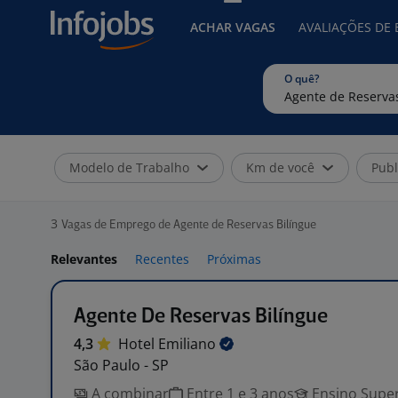
ACHAR VAGAS
AVALIAÇÕES DE
O quê?
Modelo de Trabalho
Km de você
Publ
3
Vagas de Emprego de Agente de Reservas Bilíngue
Relevantes
Recentes
Próximas
Agente De Reservas Bilíngue
4,3
Hotel
Emiliano
São Paulo - SP
A combinar
Entre 1 e 3 anos
Ensino Super