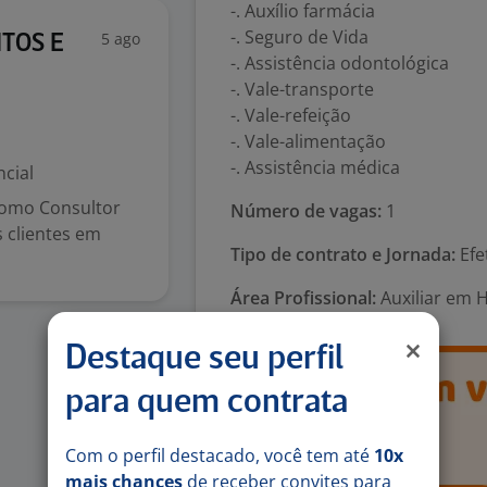
-. Auxílio farmácia
-. Seguro de Vida
5 ago
TOS E
-. Assistência odontológica
-. Vale-transporte
-. Vale-refeição
-. Vale-alimentação
-. Assistência médica
cial
como Consultor
Número de vagas:
1
 clientes em
Tipo de contrato e Jornada:
Efe
Área Profissional:
Auxiliar em H
Destaque seu perfil
para quem contrata
Com o perfil destacado, você tem até
10x
mais chances
de receber convites para