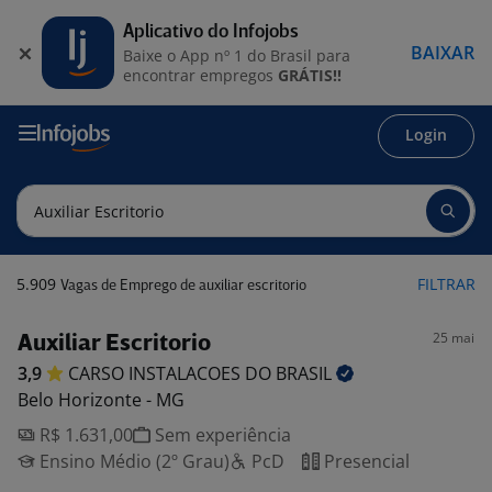
Aplicativo do Infojobs
BAIXAR
Baixe o App nº 1 do Brasil para
encontrar empregos
GRÁTIS!!
Login
5.909
FILTRAR
Vagas de Emprego de auxiliar escritorio
25 mai
Auxiliar Escritorio
3,9
CARSO INSTALACOES DO
BRASIL
Belo Horizonte - MG
R$ 1.631,00
Sem experiência
Ensino Médio (2º Grau)
PcD
Presencial