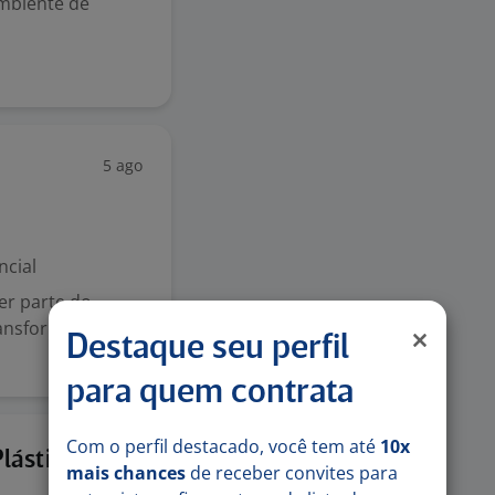
mbiente de
5 ago
ncial
er parte do
ransformação da
Destaque seu perfil
para quem contrata
Com o perfil destacado, você tem até
10x
4 ago
ástica) -
mais chances
de receber convites para