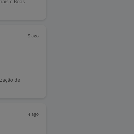
nais e Boas
5 ago
ização de
4 ago