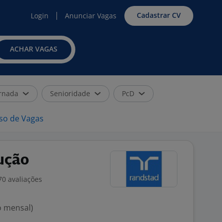
Cadastrar CV
Login
Anunciar Vagas
ACHAR VAGAS
rnada
Senioridade
PcD
iso de Vagas
ução
70 avaliações
o mensal)