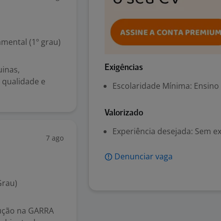
mental (1º grau)
Exigências
inas,
 qualidade e
Escolaridade Mínima: Ensino
Valorizado
Experiência desejada: Sem e
7 ago
Denunciar vaga
Grau)
dução na GARRA