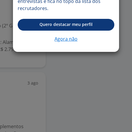
entrevistas e fica no topo da lista dos
recrutadores.
Quero destacar meu perfil
 (2º Grau)
Agora não
: Alameda
$ 2.790,00
3 ago
suplementos