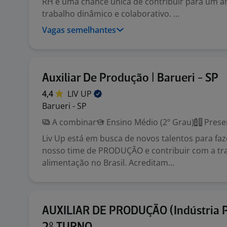
RH é uma chance única de contribuir para um a
trabalho dinâmico e colaborativo. ...
Vagas semelhantes
Auxiliar De Produção | Barueri - SP
4,4
LIV
UP
Barueri - SP
A combinar
Ensino Médio (2º Grau)
Prese
Liv Up está em busca de novos talentos para faz
nosso time de PRODUÇÃO e contribuir com a t
alimentação no Brasil. Acreditam...
AUXILIAR DE PRODUÇÃO (Indústria Pl