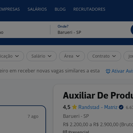
 EMPRESAS
SALÁRIOS
BLOG
RECRUTADORES
Onde?
icação
Salário
Área
Contrato
Jo
eiro em receber novas vagas similares a esta
Ativar Av
Auxiliar De Prod
4,5
6.6
Randstad -
Matriz
Barueri - SP
7 ago
R$ 2.200,00 a R$ 2.900,00 (Brut
Presencial