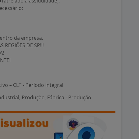
atrelado à assiduidade);
ecessário;
dentro da empresa.
 REGIÕES DE SP!!!
A!
NTE!
tivo – CLT - Período Integral
ndustrial, Produção, Fábrica - Produção