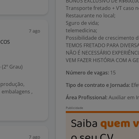
BÔNUS EXCLUSIVO DE R$600,00 (
Transporte fretado + VT caso n
Restaurante no local;
Sguro de vida;
telemedicina;
7 ago
Possibilidade de crescimento 
ICOS
TEMOS FRETADO PARA DIVERSAS
NÃO É NECESSÁRIO EXPERIÊNCI
VEM FAZER HISTÓRIA COM A GE
 (2º Grau)
Número de vagas:
15
 produção,
Tipo de contrato e Jornada:
Efe
s embalagens ,
Área Profissional:
Auxiliar em I
7 ago