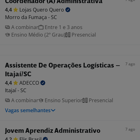
Coordenador (A) Administrativa
4,4
Lojas Quero
Quero
Morro da Fumaça - SC
A combinar
Entre 1 e 3 anos
Ensino Médio (2º Grau)
Presencial
7 ago
Assistente De Operações Logísticas –
Itajaí/SC
4,4
ADECCO
Itajaí - SC
A combinar
Ensino Superior
Presencial
Vagas semelhantes
7 ago
Jovem Aprendiz Administrativo
4,2
Elis
Brasil