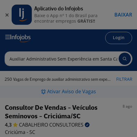
Aplicativo do Infojobs
BAIXAR
Baixe o App nº 1 do Brasil para
encontrar empregos
GRÁTIS!!
Login
250
FILTRAR
Vagas de Emprego de auxiliar administrativo sem experiência em Santa Catarina
Ativar Aviso de Vagas
8 ago
Consultor De Vendas - Veículos
Seminovos - Criciúma/SC
4,3
CABALHEIRO
CONSULTORES
Criciúma - SC