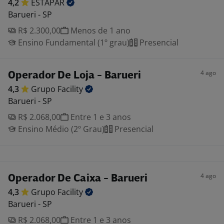
4,2
ESTAPAR
Barueri - SP
R$ 2.300,00
Menos de 1 ano
Ensino Fundamental (1º grau)
Presencial
4 ago
Operador De Loja - Barueri
4,3
Grupo
Facility
Barueri - SP
R$ 2.068,00
Entre 1 e 3 anos
Ensino Médio (2º Grau)
Presencial
4 ago
Operador De Caixa - Barueri
4,3
Grupo
Facility
Barueri - SP
R$ 2.068,00
Entre 1 e 3 anos