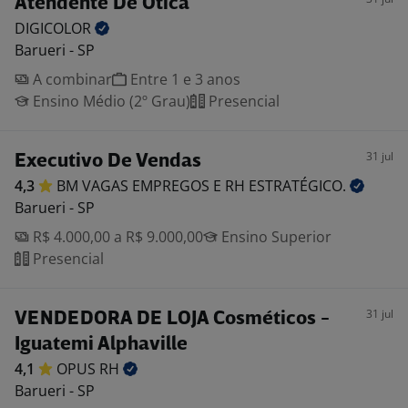
Atendente De Otica
DIGICOLOR
Barueri - SP
A combinar
Entre 1 e 3 anos
Ensino Médio (2º Grau)
Presencial
31 jul
Executivo De Vendas
4,3
BM VAGAS EMPREGOS E RH
ESTRATÉGICO.
Barueri - SP
R$ 4.000,00 a R$ 9.000,00
Ensino Superior
Presencial
31 jul
VENDEDORA DE LOJA Cosméticos -
Iguatemi Alphaville
4,1
OPUS
RH
Barueri - SP