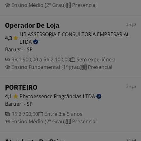
Ensino Médio (2º Grau)
Presencial
3 ago
Operador De Loja
HB ASSESSORIA E CONSULTORIA EMPRESARIAL
4,3
LTDA
Barueri - SP
R$ 1.900,00 a R$ 2.100,00
Sem experiência
Ensino Fundamental (1º grau)
Presencial
3 ago
PORTEIRO
4,1
Phytoessence Fragrâncias
LTDA
Barueri - SP
R$ 2.700,00
Entre 3 e 5 anos
Ensino Médio (2º Grau)
Presencial
31 jul