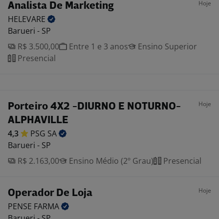
Hoje
Analista De Marketing
HELEVARE
Barueri - SP
R$ 3.500,00
Entre 1 e 3 anos
Ensino Superior
Presencial
Hoje
Porteiro 4X2 -DIURNO E NOTURNO-
ALPHAVILLE
4,3
PSG
SA
Barueri - SP
R$ 2.163,00
Ensino Médio (2º Grau)
Presencial
Hoje
Operador De Loja
PENSE
FARMA
Barueri - SP