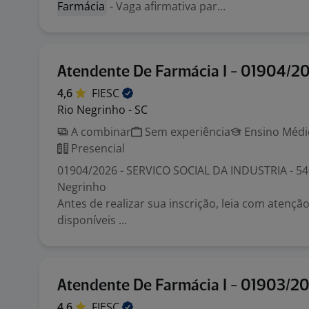
Farmácia
- Vaga afirmativa par...
Atendente De Farmácia I - 01904/2
4,6
FIESC
Rio Negrinho - SC
A combinar
Sem experiência
Ensino Médio
Presencial
01904/2026 - SERVICO SOCIAL DA INDUSTRIA - 540
Negrinho
Antes de realizar sua inscrição, leia com atenç
disponíveis ...
Atendente De Farmácia I - 01903/2
4,6
FIESC