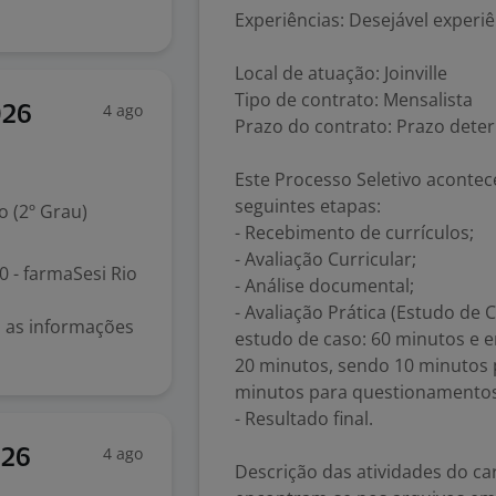
Experiências: Desejável exper
Local de atuação: Joinville
Tipo de contrato: Mensalista
4 ago
026
Prazo do contrato: Prazo det
Este Processo Seletivo aconte
seguintes etapas:
 (2º Grau)
- Recebimento de currículos;
- Avaliação Curricular;
 - farmaSesi Rio
- Análise documental;
- Avaliação Prática (Estudo de
ão as informações
estudo de caso: 60 minutos e 
20 minutos, sendo 10 minutos 
minutos para questionamentos
- Resultado final.
4 ago
026
Descrição das atividades do ca