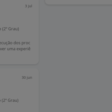
3 jul
 (2º Grau)
xecução dos proc
ver uma experiê
30 jun
 (2º Grau)