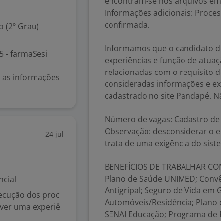
encontram-se nos arquivos em
Informações adicionais: Proces
confirmada.
 (2º Grau)
Informamos que o candidato de
5 - farmaSesi
experiências e função de atuaç
relacionadas com o requisito d
ão as informações
consideradas informações e ex
cadastrado no site Pandapé. N
Número de vagas: Cadastro de 
Observação: desconsiderar o e
24 jul
trata de uma exigência do sist
BENEFÍCIOS DE TRABALHAR CO
Plano de Saúde UNIMED; Convê
ncial
Antigripal; Seguro de Vida em
xecução dos proc
Automóveis/Residência; Plano 
ver uma experiê
SENAI Educação; Programa de Pa