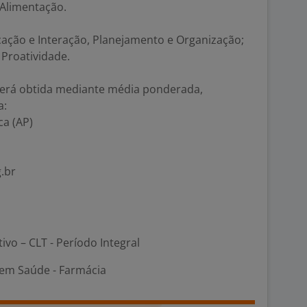
 Alimentação.
cação e Interação, Planejamento e Organização;
 Proatividade.
 será obtida mediante média ponderada,
a:
ca (AP)
g.br
tivo – CLT - Período Integral
em Saúde - Farmácia