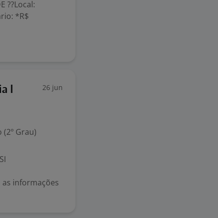
E ??Local:
ário: *R$
26 jun
a I
 (2º Grau)
SI
ão as informações