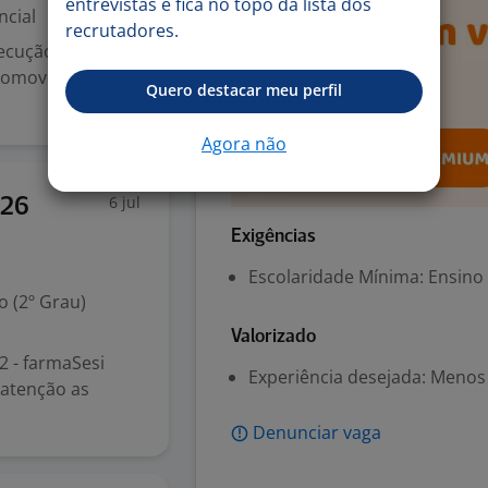
entrevistas e fica no topo da lista dos
ncial
recrutadores.
xecução dos
promover uma
Quero destacar meu perfil
Agora não
6 jul
026
Exigências
Escolaridade Mínima: Ensino
 (2º Grau)
Valorizado
2 - farmaSesi
Experiência desejada: Menos
m atenção as
Denunciar vaga