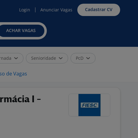
Cadastrar CV
Login
Anunciar Vagas
ACHAR VAGAS
rnada
Senioridade
PcD
iso de Vagas
rmácia I -