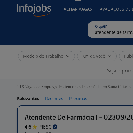
ACHAR VAGAS
AVALIAÇÕES DE
O quê?
Modelo de Trabalho
Km de você
Publ
Seja o prim
118
Vagas de Emprego de atendente de farmácia em Santa Catarina
Relevantes
Recentes
Próximas
Atendente De Farmácia I - 02308/2
4,6
FIESC