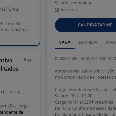
Salário a combinar
 (2º Grau)
Presencial
4- FarmaSesi
CANDIDATAR-ME
a com atenção as
VAGA
EMPRESA
AVAL
02308/2026 - SERVICO SOCIAL D
5 ago
ativa
litados
Antes de realizar sua inscrição
no Comunicado de Processo Sel
Cargo: Atendente de Farmácia I
 (2º Grau)
Salário: R$ 2.106,00
Carga horária: 220 horas/mês
armaSesi Jorge
Horário: Conforme necessidade
tendente de
Escolaridade: Ensino Médio co