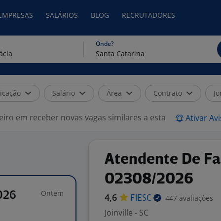
 EMPRESAS
SALÁRIOS
BLOG
RECRUTADORES
Onde?
icação
Salário
Área
Contrato
Jo
eiro em receber novas vagas similares a esta
Ativar Av
Atendente De Fa
02308/2026
Ontem
026
4,6
447 avaliações
FIESC
Joinville - SC