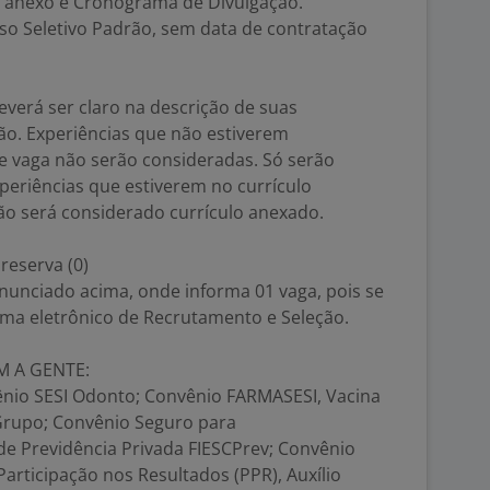
 anexo e Cronograma de Divulgação.
so Seletivo Padrão, sem data de contratação
verá ser claro na descrição de suas
ão. Experiências que não estiverem
e vaga não serão consideradas. Só serão
periências que estiverem no currículo
ão será considerado currículo anexado.
reserva (0)
nunciado acima, onde informa 01 vaga, pois se
ema eletrônico de Recrutamento e Seleção.
M A GENTE:
nio SESI Odonto; Convênio FARMASESI, Vacina
 Grupo; Convênio Seguro para
de Previdência Privada FIESCPrev; Convênio
rticipação nos Resultados (PPR), Auxílio