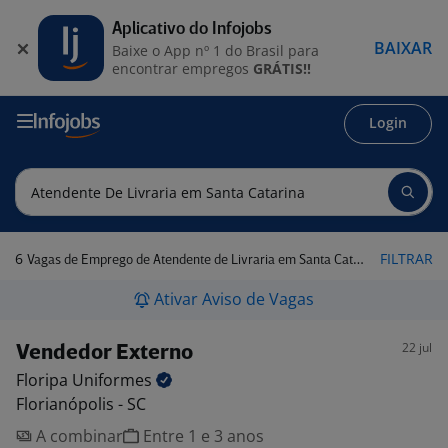
Aplicativo do Infojobs
BAIXAR
Baixe o App nº 1 do Brasil para
encontrar empregos
GRÁTIS!!
Login
6
FILTRAR
Vagas de Emprego de Atendente de Livraria em Santa Catarina
Ativar Aviso de Vagas
22 jul
Vendedor Externo
Floripa
Uniformes
Florianópolis - SC
A combinar
Entre 1 e 3 anos