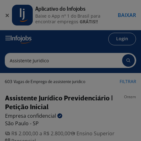
Aplicativo do Infojobs
BAIXAR
Baixe o App nº 1 do Brasil para
encontrar empregos
GRÁTIS!!
Login
603
FILTRAR
Vagas de Emprego de assistente juridico
Ontem
Assistente Jurídico Previdenciário |
Petição Inicial
Empresa
confidencial
São Paulo - SP
R$ 2.000,00 a R$ 2.800,00
Ensino Superior