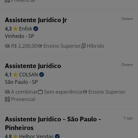
Presencial
Ontem
Assistente Jurídico Jr
4,3
Enfok
Vinhedo - SP
R$ 2.200,00
Ensino Superior
Híbrido
Ontem
Assistente Jurídico
4,1
COLSAN
São Paulo - SP
A combinar
Sem experiência
Ensino Superior
Presencial
5 ago
Assistente Jurídico - São Paulo -
Pinheiros
4,8
Helbor
Vendas