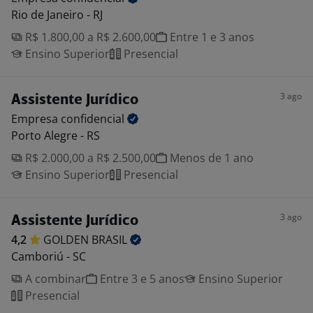
Rio de Janeiro - RJ
R$ 1.800,00 a R$ 2.600,00
Entre 1 e 3 anos
Ensino Superior
Presencial
3 ago
Assistente Jurídico
Empresa
confidencial
Porto Alegre - RS
R$ 2.000,00 a R$ 2.500,00
Menos de 1 ano
Ensino Superior
Presencial
3 ago
Assistente Jurídico
4,2
GOLDEN
BRASIL
Camboriú - SC
A combinar
Entre 3 e 5 anos
Ensino Superior
Presencial