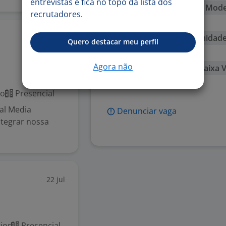
entrevistas e fica no topo da lista dos
de 41 a 55 dB - Surdez Mod
recrutadores.
Física
Membros com deformidades
Quero destacar meu perfil
25 jul
Visual
Agora não
Visão Subnormal ou Baixa V
Reabilitados
co
Presencial
al Media
Denunciar vaga
integrar nossa
22 jul
ior
Presencial