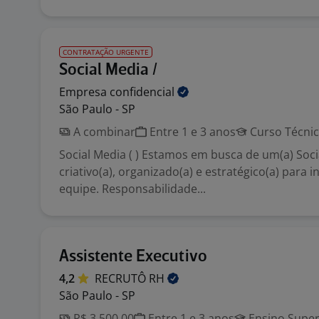
CONTRATAÇÃO URGENTE
Social Media /
Empresa
confidencial
São Paulo - SP
A combinar
Entre 1 e 3 anos
Curso Técni
Social Media ( ) Estamos em busca de um(a) Soci
criativo(a), organizado(a) e estratégico(a) para 
equipe. Responsabilidade...
Assistente Executivo
4,2
RECRUTÔ
RH
São Paulo - SP
R$ 3.500,00
Entre 1 e 3 anos
Ensino Super