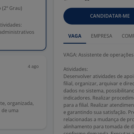
 (2º Grau)
CANDIDATAR-ME
tividades:
administrativos
VAGA
EMPRESA
COMP
VAGA: Assistente de operações 
4 ago
Atividades:
Desenvolver atividades de apoi
filial, organizar, arquivar e d
dados no sistema, possibilit
indicadores. Realizar procedim
te, organizada,
para a filial. Realizar atendim
s de uma
e garantindo sua satisfação. Pr
relacionadas a mudança de proc
alinhamento para tomada de de
conforme demanda. Executar at