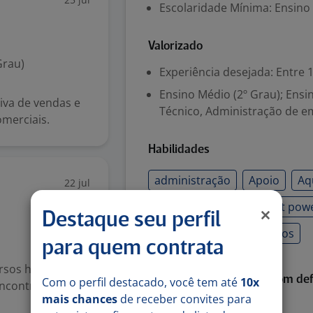
Escolaridade Mínima: Ensino
Valorizado
Grau)
Experiência desejada: Entre 1
Ensino Médio (2º Grau); Ensi
iva de vendas e
Técnico, Administração de e
omerciais.
Habilidades
administração
Apoio
Aq
22 jul
Indicadores
Microsoft pow
Destaque seu perfil
Processos administrativos
para quem contrata
ursos humanos.
Habilitada para pessoa com def
Com o perfil destacado, você tem até
10x
ncontrar o
mais chances
de receber convites para
Auditiva