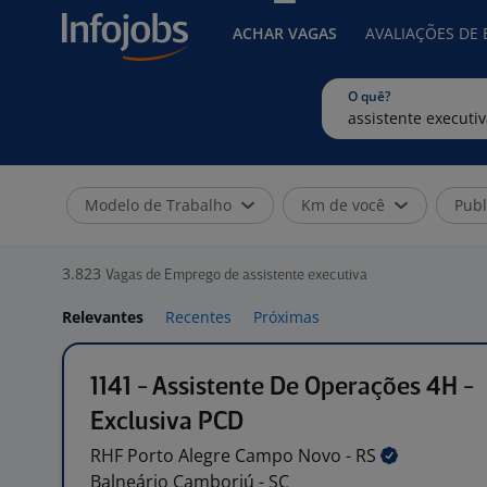
ACHAR VAGAS
AVALIAÇÕES DE
O quê?
Modelo de Trabalho
Km de você
Publ
3.823
Vagas de Emprego de assistente executiva
Relevantes
Recentes
Próximas
1141 - Assistente De Operações 4H -
Exclusiva PCD
RHF Porto Alegre Campo Novo -
RS
Balneário Camboriú - SC