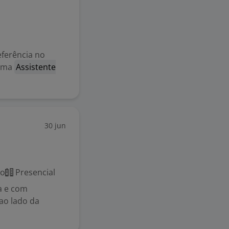
ferência no
 uma
Assistente
30 jun
co
Presencial
a e com
ao lado da