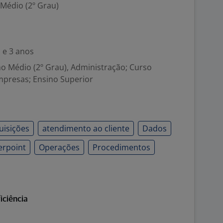
 Médio (2º Grau)
 e 3 anos
no Médio (2º Grau), Administração; Curso
mpresas; Ensino Superior
uisições
atendimento ao cliente
Dados
erpoint
Operações
Procedimentos
iciência