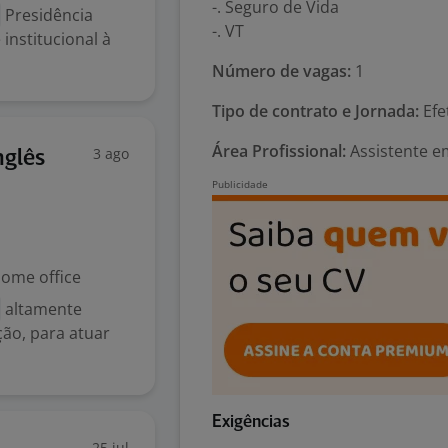
-. Seguro de Vida
Presidência
-. VT
institucional à
Número de vagas:
1
Tipo de contrato e Jornada:
Efe
Área Profissional:
Assistente e
3 ago
nglês
ome office
altamente
ão, para atuar
Exigências
25 jul