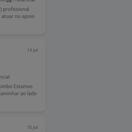
 profissional
 atuar no apoio
13 jul
ncial
lombo Estamos
caminhar ao lado
15 jul