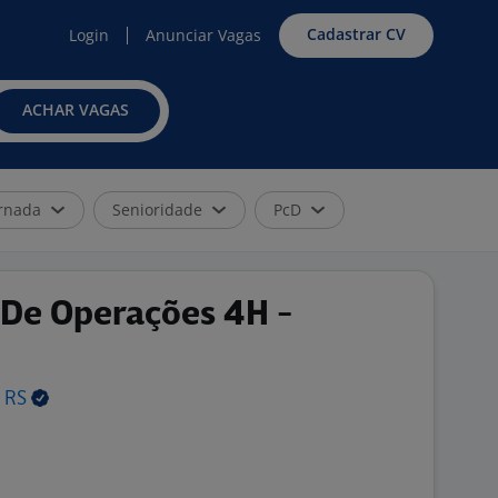
Cadastrar CV
Login
Anunciar Vagas
ACHAR VAGAS
rnada
Senioridade
PcD
e De Operações 4H -
-
RS