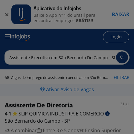
Aplicativo do Infojobs
BAIXAR
Baixe o App nº 1 do Brasil para
encontrar empregos
GRÁTIS!!
Login
68
FILTRAR
Vagas de Emprego de assistente executiva em São Bernardo do Campo - SP
Ativar Aviso de Vagas
31 jul
Assistente De Diretoria
4,1
SLIP QUIMICA INDUSTRIA E
COMERCIO
São Bernardo do Campo - SP
A combinar
Entre 3 e 5 anos
Ensino Superior