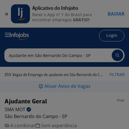
Aplicativo do Infojobs
BAIXAR
Baixe o App nº 1 do Brasil para
encontrar empregos
GRÁTIS!!
Login
355
FILTRAR
Vagas de Emprego de ajudante em São Bernardo do Campo - SP
Ativar Aviso de Vagas
Hoje
Ajudante Geral
SMA
MOT
São Bernardo do Campo - SP
A combinar
Sem experiência