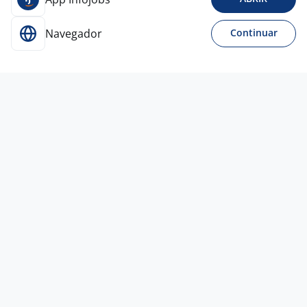
Navegador
Continuar
Para Candidatos
Acesse o site de empregos líder e se candidate a
vagas adequadas ao seu perfil de forma fácil e
rápida.