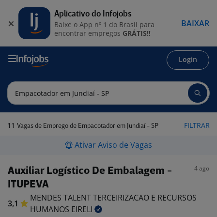
Aplicativo do Infojobs
BAIXAR
Baixe o App nº 1 do Brasil para
encontrar empregos
GRÁTIS!!
Login
11
FILTRAR
Vagas de Emprego de Empacotador em Jundiaí - SP
Ativar Aviso de Vagas
4 ago
Auxiliar Logístico De Embalagem -
ITUPEVA
MENDES TALENT TERCEIRIZACAO E RECURSOS
3,1
HUMANOS
EIRELI