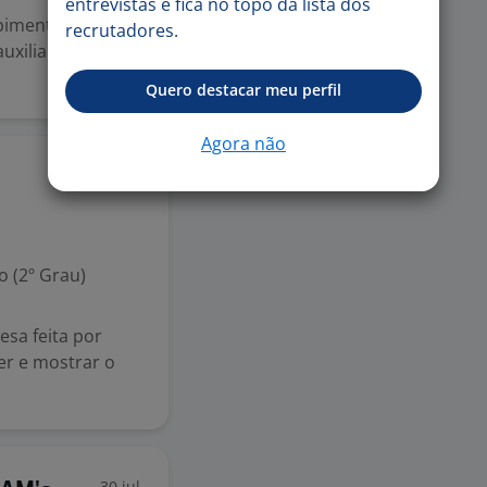
entrevistas e fica no topo da lista dos
ebimento dos
recrutadores.
uxiliar no
Quero destacar meu perfil
Agora não
3 ago
 (2º Grau)
sa feita por
er e mostrar o
30 jul