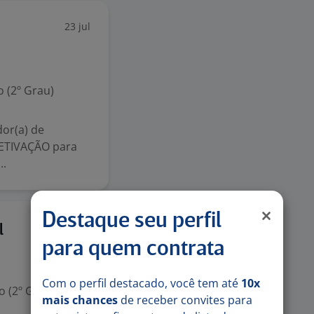
23 jul
 (2º Grau)
or(a) de
ETIVAÇÃO para
..
Destaque seu perfil
Ontem
l
para quem contrata
Com o perfil destacado, você tem até
10x
 (2º Grau)
mais chances
de receber convites para