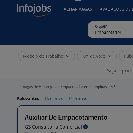
ACHAR VAGAS
AVALIAÇÕES DE
O quê?
Modelo de Trabalho
Km de você
Publ
Seja o prim
19
Vagas de Emprego de Empacotador em Campinas - SP
Relevantes
Recentes
Próximas
Auxiliar De Empacotamento
GS Consultoria
Comercial