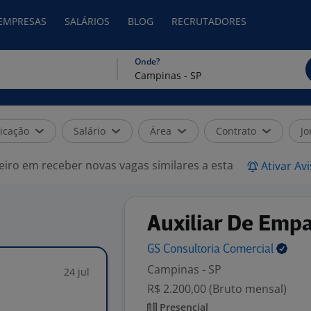
 EMPRESAS
SALÁRIOS
BLOG
RECRUTADORES
Onde?
icação
Salário
Área
Contrato
Jo
eiro em receber novas vagas similares a esta
Ativar Av
Auxiliar De Em
GS Consultoria
Comercial
Campinas - SP
24 jul
R$ 2.200,00 (Bruto mensal)
Presencial