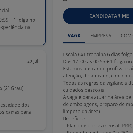
cial
CANDIDATAR-ME
0:55 + 1 folga no
xperiência na
VAGA
EMPRESA
COMP
Escala 6x1 trabalha 6 dias folga
20 jul
Das 17: 00 as 00:55 + 1 folga 
Estamos buscando profissionai
atenção, dinamismo, concentra
Todas as regras da vigilância 
 (2º Grau)
cuidados pessoais.
A vaga é para atuar na área 
de embalagens, preparo de mo
cessidade dos
limpeza da área)
os caixas para
Benefícios:
-. Plano de bônus mensal (PRR)
-. Podendo ganhar de 0 a 250 re