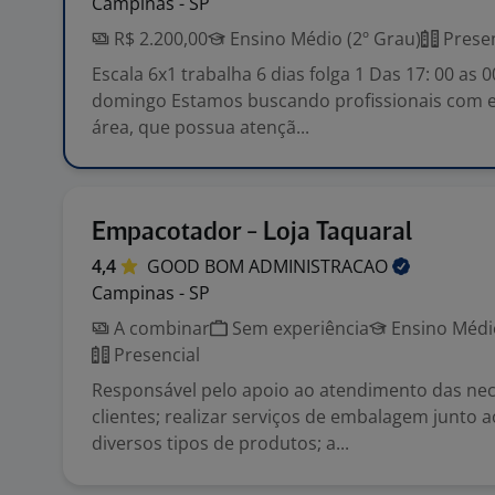
Campinas - SP
R$ 2.200,00
Ensino Médio (2º Grau)
Presen
Escala 6x1 trabalha 6 dias folga 1 Das 17: 00 as 0
domingo Estamos buscando profissionais com e
área, que possua atençã...
Empacotador - Loja Taquaral
4,4
GOOD BOM
ADMINISTRACAO
Campinas - SP
A combinar
Sem experiência
Ensino Médio
Presencial
Responsável pelo apoio ao atendimento das ne
clientes; realizar serviços de embalagem junto a
diversos tipos de produtos; a...