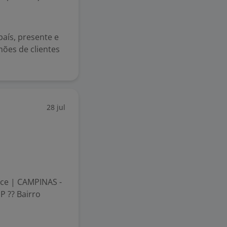
país, presente e
hões de clientes
28 jul
ace | CAMPINAS -
P ?? Bairro