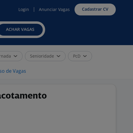
Cadastrar CV
Login
Anunciar Vagas
ACHAR VAGAS
rnada
Senioridade
PcD
iso de Vagas
pacotamento