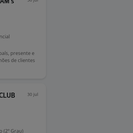
AM's
ncial
país, presente e
hões de clientes
30 jul
 CLUB
 (2º Grau)