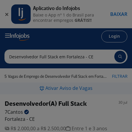
Aplicativo do Infojobs
BAIXAR
Baixe o App nº 1 do Brasil para
encontrar empregos
GRÁTIS!!
Login
5
FILTRAR
Vagas de Emprego de Desenvolvedor Full Stack em Fortaleza - CE
Ativar Aviso de Vagas
30 jul
Desenvolvedor(A) Full Stack
7Cantos
Fortaleza - CE
R$ 2.000,00 a R$ 2.500,00
Entre 1 e 3 anos