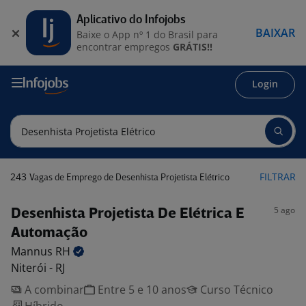
Aplicativo do Infojobs
BAIXAR
Baixe o App nº 1 do Brasil para
encontrar empregos
GRÁTIS!!
Login
243
FILTRAR
Vagas de Emprego de Desenhista Projetista Elétrico
5 ago
Desenhista Projetista De Elétrica E
Automação
Mannus
RH
Niterói - RJ
A combinar
Entre 5 e 10 anos
Curso Técnico