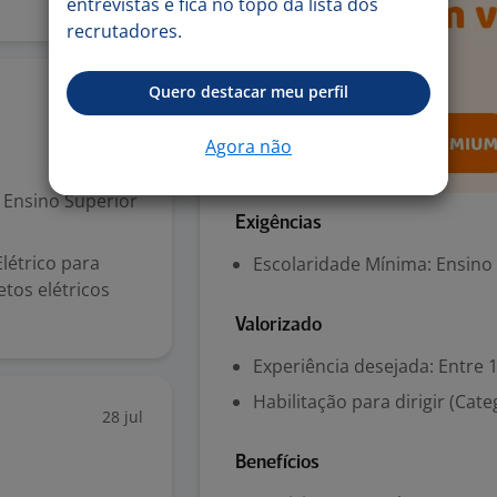
entrevistas e fica no topo da lista dos
recrutadores.
Quero destacar meu perfil
29 jul
Agora não
Ensino Superior
Exigências
létrico para
Escolaridade Mínima: Ensino
tos elétricos
Valorizado
Experiência desejada: Entre 1
Habilitação para dirigir (Cate
28 jul
Benefícios