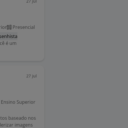
27 jul
ior
Presencial
senhista
ocê é um
27 jul
Ensino Superior
utos baseado nos
derizar imagens