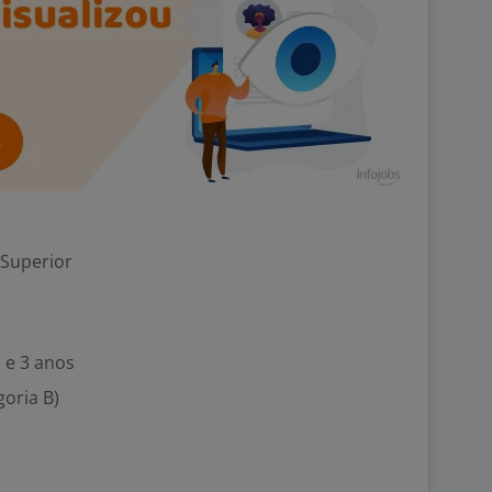
 Superior
 e 3 anos
goria B)