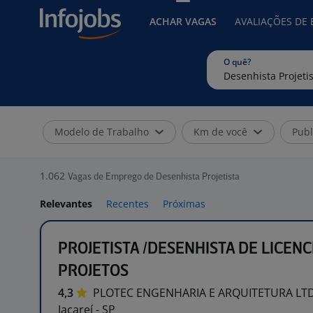
ACHAR VAGAS
AVALIAÇÕES DE
O quê?
Modelo de Trabalho
Km de você
Publ
1.062
Vagas de Emprego de Desenhista Projetista
Relevantes
Recentes
Próximas
PROJETISTA /DESENHISTA DE LICEN
PROJETOS
4,3
PLOTEC ENGENHARIA E ARQUITETURA
LT
Jacareí - SP