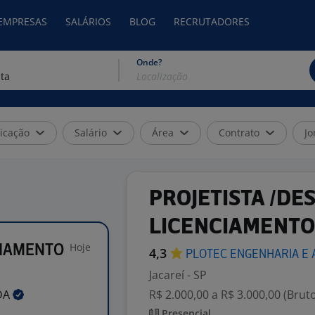
 EMPRESAS
SALÁRIOS
BLOG
RECRUTADORES
Onde?
icação
Salário
Área
Contrato
Jo
PROJETISTA /DE
LICENCIAMENTO
Hoje
CIAMENTO
4,3
PLOTEC ENGENHARIA E
Jacareí - SP
DA
R$ 2.000,00 a R$ 3.000,00 (Brut
Presencial