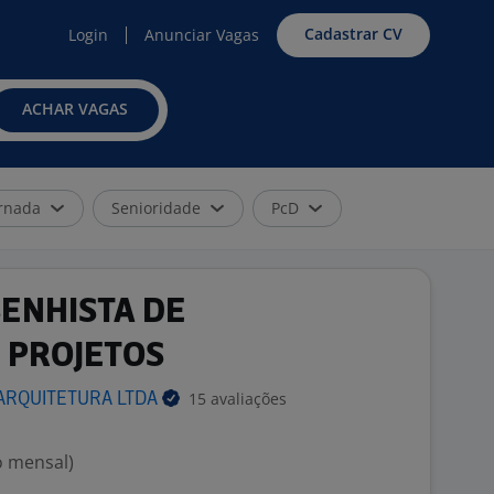
Cadastrar CV
Login
Anunciar Vagas
ACHAR VAGAS
rnada
Senioridade
PcD
SENHISTA DE
 PROJETOS
15 avaliações
 ARQUITETURA
LTDA
o mensal)