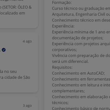
Formação:
ão (SETOR: ÓLEO &
Curso técnico ou graduação e
localizado em
Arquitetura, Engenharia Civil o
Conhecimento técnico em dese
Experiência:
Experiência mínima de 1 ano e
documentação de projetos;
4 ago
Experiência com projetos arquit
corporativos;
.
Vivência com preparação de d
será um diferencial.
Requisitos:
da no seu
Conhecimento em AutoCAD;
a cidade de São
Conhecimento em ferramentas B
Conhecimento em leitura e inte
complementares;
Conhecimento em elaboração de
técnicos;
3 ago
Conhecimento básico de normas