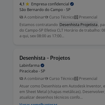
4,1
Empresa
confidencial
São Bernardo do Campo - SP
A combinar
Curso Técnico
Presencial
Estamos contratando
Desenhista Projetista
, p
do Campo-SP Efetiva CLT Horário de trabalho: 08
a qui, sex 08:00 as 17:00...
Desenhista - Projetos
Labinfarma
Piracicaba - SP
A combinar
Curso Técnico
Presencial
Atuar como Desenhista em Autodesk Inventor, 
em Sheet Metal (chapas metálicas). Desenvolver,
atualizar desenhos técnicos confo...
Vagas semelhantes