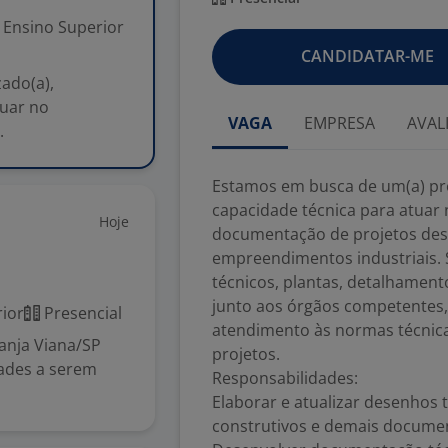
Ensino Superior
CANDIDATAR-ME
ado(a),
tuar no
VAGA
EMPRESA
AVAL
.
Estamos em busca de um(a) prof
capacidade técnica para atuar
Hoje
documentação de projetos des
empreendimentos industriais. 
técnicos, plantas, detalhamen
junto aos órgãos competentes,
ior
Presencial
atendimento às normas técnica
anja Viana/SP
projetos.
dades a serem
Responsabilidades:
Elaborar e atualizar desenhos t
construtivos e demais documen