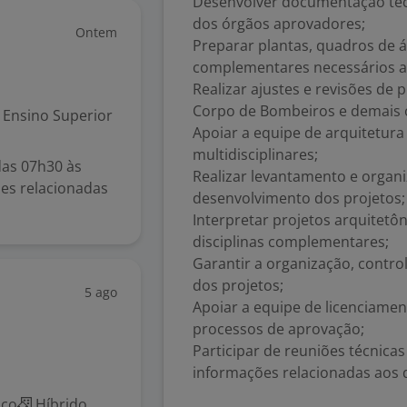
Desenvolver documentação téc
dos órgãos aprovadores;
Ontem
Preparar plantas, quadros de 
complementares necessários a
Realizar ajustes e revisões de 
Corpo de Bombeiros e demais ó
Ensino Superior
Apoiar a equipe de arquitetura
multidisciplinares;
das 07h30 às
Realizar levantamento e organ
es relacionadas
desenvolvimento dos projetos;
Interpretar projetos arquitetôn
disciplinas complementares;
Garantir a organização, contro
dos projetos;
5 ago
Apoiar a equipe de licenciame
processos de aprovação;
Participar de reuniões técnica
informações relacionadas aos
ico
Híbrido