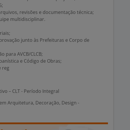
5;
arquivos, revisões e documentação técnica;
ipe multidisciplinar.
iais;
provação junto às Prefeituras e Corpo de
o para AVCB/CLCB;
anística e Código de Obras;
 reg
tivo – CLT - Período Integral
em Arquitetura, Decoração, Design -