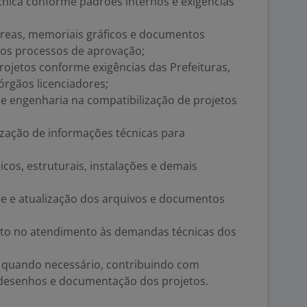
nica conforme padrões internos e exigências
áreas, memoriais gráficos e documentos
os processos de aprovação;
projetos conforme exigências das Prefeituras,
rgãos licenciadores;
 e engenharia na compatibilização de projetos
ização de informações técnicas para
icos, estruturais, instalações e demais
le e atualização dos arquivos e documentos
nto no atendimento às demandas técnicas dos
s quando necessário, contribuindo com
 desenhos e documentação dos projetos.