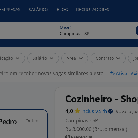
 EMPRESAS
SALÁRIOS
BLOG
RECRUTADORES
Onde?
icação
Salário
Área
Contrato
Jo
eiro em receber novas vagas similares a esta
Ativar Av
Cozinheiro - Sh
4,0
6 avaliaçõ
Inclusiva
rh
Campinas - SP
Ontem
Pedro
R$ 3.000,00 (Bruto mensal)
Presencial