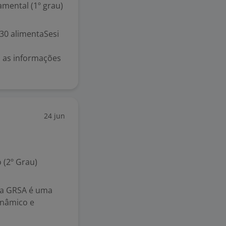
mental (1º grau)
30 alimentaSesi
ão as informações
24 jun
 (2º Grau)
na GRSA é uma
inâmico e