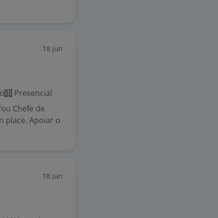
18 jun
co
Presencial
e/ou Chefe de
 place. Apoiar o
18 jun