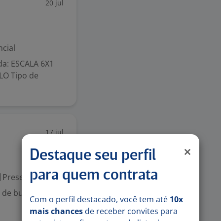
20 jul
cial
ada: ESCALA 6X1
LO Tipo de
17 jul
Destaque seu perfil
para quem contrata
Presencial
de buffet pratos
Com o perfil destacado, você tem até
10x
mais chances
de receber convites para