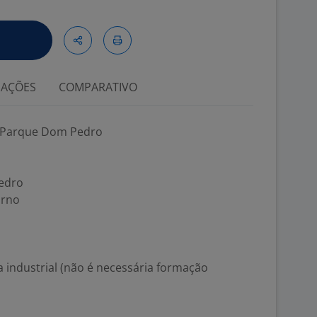
IAÇÕES
COMPARATIVO
g Parque Dom Pedro
edro
urno
a industrial (não é necessária formação