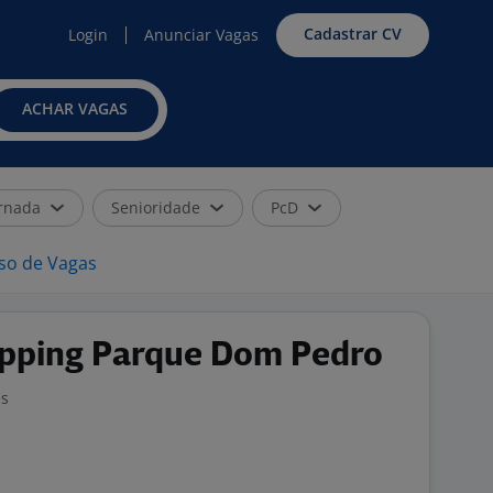
Cadastrar CV
Login
Anunciar Vagas
ACHAR VAGAS
rnada
Senioridade
PcD
iso de Vagas
opping Parque Dom Pedro
es