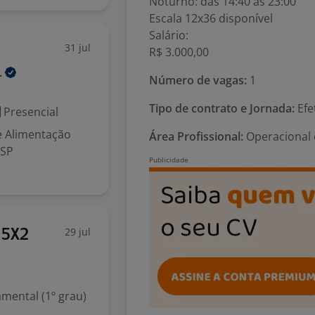
Noturno: das 14:40 às 23:00
Escala 12x36 disponível
Salário:
31 jul
R$ 3.000,00
.
Número de vagas:
1
Tipo de contrato e Jornada:
Efe
Presencial
 Alimentação
Área Profissional:
Operacional 
 SP
29 jul
 5X2
mental (1º grau)