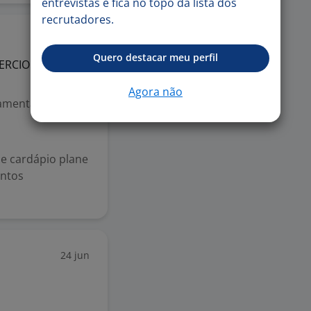
entrevistas e fica no topo da lista dos
recrutadores.
14 jul
Quero destacar meu perfil
MERCIO
LTDA
Agora não
mental (1º grau)
e cardápio plane
entos
24 jun