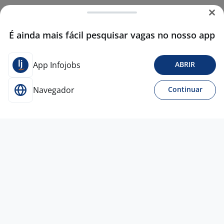
É ainda mais fácil pesquisar vagas no nosso app
App Infojobs
ABRIR
Navegador
Continuar
13 mai
AUXILIAR ADMINISTRATIVO I
4,4
Intermédica
Campinas - SP
R$ 1.900,00 a R$ 2.261,00
Ensino Médio (2º Grau)