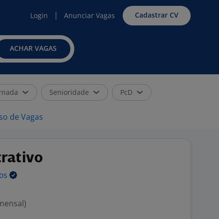
Cadastrar CV
Login
Anunciar Vagas
ACHAR VAGAS
rnada
Senioridade
PcD
iso de Vagas
trativo
vos
 mensal)