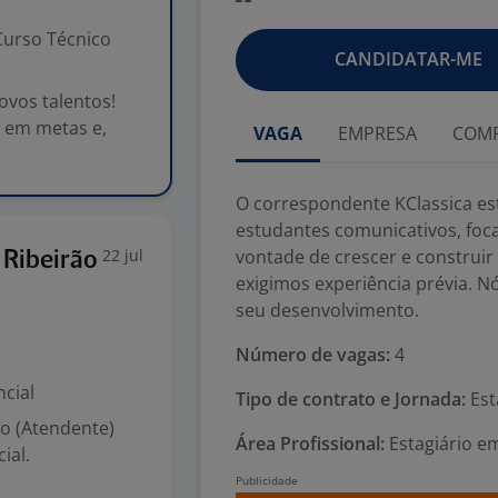
urso Técnico
CANDIDATAR-ME
ovos talentos!
 em metas e,
VAGA
EMPRESA
COMP
O correspondente KClassica es
estudantes comunicativos, foc
22 jul
vontade de crescer e construi
 Ribeirão
exigimos experiência prévia. 
seu desenvolvimento.
Número de vagas:
4
cial
Tipo de contrato e Jornada:
Est
vo (Atendente)
Área Profissional:
Estagiário e
ial.