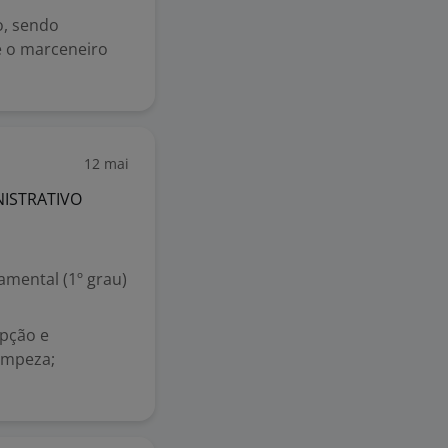
o, sendo
e o marceneiro
12 mai
NISTRATIVO
mental (1º grau)
epção e
limpeza;