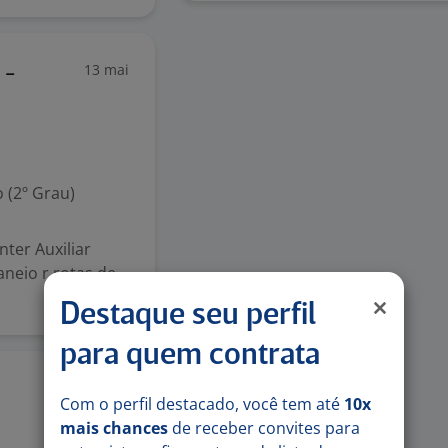
13 mai
 -
 (2º Grau)
nter Auxiliar
neio r,rotas de
Destaque seu perfil
para quem contrata
23 abr
Com o perfil destacado, você tem até
10x
mais chances
de receber convites para