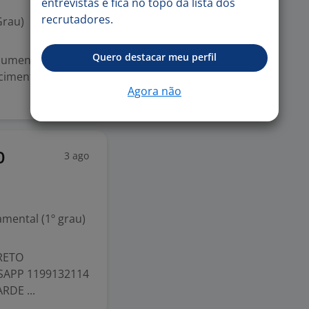
entrevistas e fica no topo da lista dos
recrutadores.
Grau)
Quero destacar meu perfil
ocumentos
ecimentos em
Agora não
3 ago
O
mental (1º grau)
PRETO
APP 1199132114
RDE ...