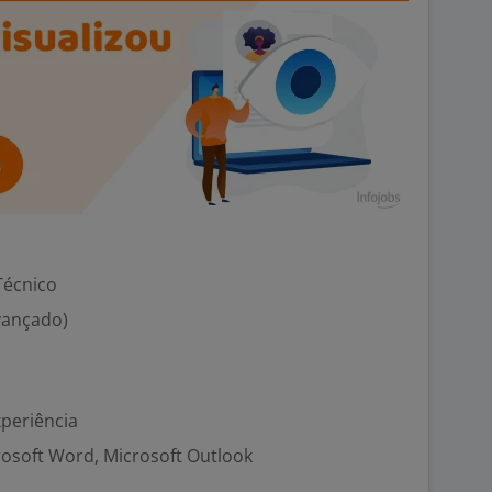
Técnico
Avançado)
xperiência
crosoft Word, Microsoft Outlook