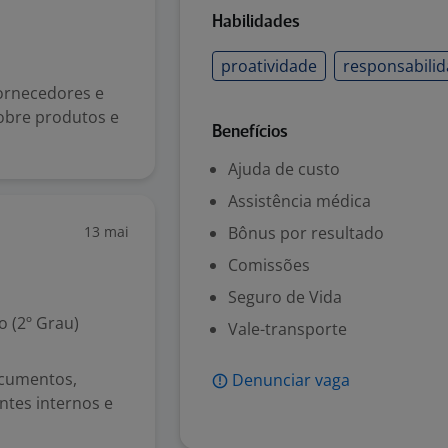
Habilidades
proatividade
responsabili
fornecedores e
obre produtos e
Benefícios
Ajuda de custo
Assistência médica
13 mai
Bônus por resultado
Comissões
Seguro de Vida
 (2º Grau)
Vale-transporte
ocumentos,
Denunciar vaga
ntes internos e