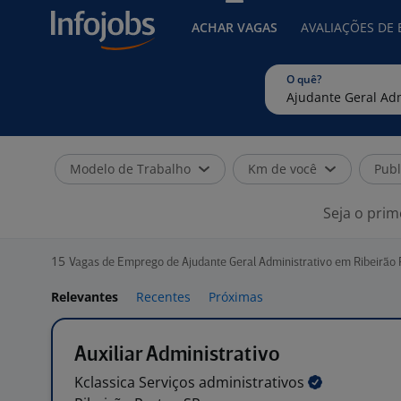
ACHAR VAGAS
AVALIAÇÕES DE
O quê?
Modelo de Trabalho
Km de você
Publ
Seja o prim
15
Vagas de Emprego de Ajudante Geral Administrativo em Ribeirão 
Relevantes
Recentes
Próximas
Auxiliar Administrativo
Kclassica Serviços
administrativos