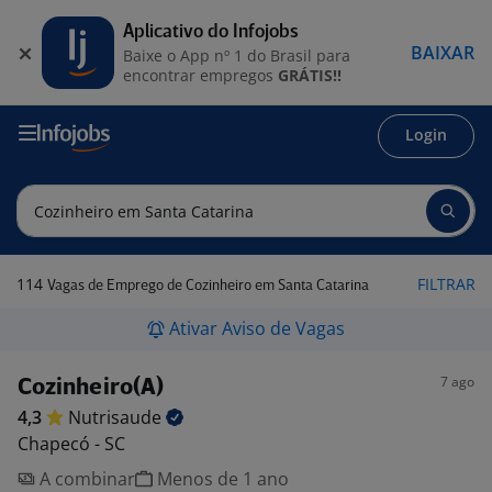
Aplicativo do Infojobs
BAIXAR
Baixe o App nº 1 do Brasil para
encontrar empregos
GRÁTIS!!
Login
114
FILTRAR
Vagas de Emprego de Cozinheiro em Santa Catarina
Ativar Aviso de Vagas
7 ago
Cozinheiro(A)
4,3
Nutrisaude
Chapecó - SC
A combinar
Menos de 1 ano