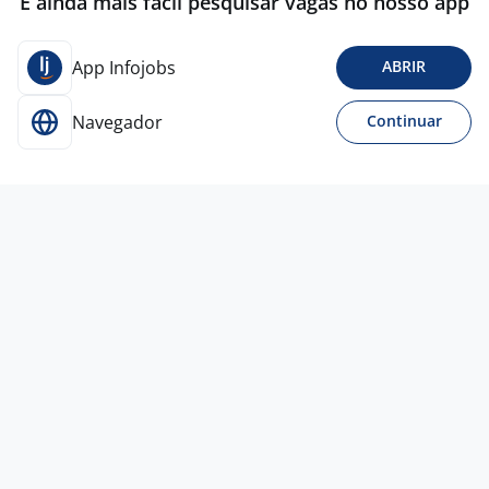
É ainda mais fácil pesquisar vagas no nosso app
App Infojobs
ABRIR
Navegador
Continuar
17 jul
Ajudante De Sushiman
BESTFORK EXPERIENCE ASSESSORIA COMERCIAL
LTDA
Rio de Janeiro - RJ
R$ 1.621,00 a R$ 1.875,00
Entre 1 e 3 anos
Curso extra-curricular / Profissionalizante
Presencial