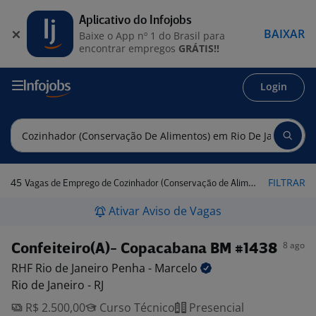
Aplicativo do Infojobs
BAIXAR
Baixe o App nº 1 do Brasil para
encontrar empregos
GRÁTIS!!
Login
45
FILTRAR
Vagas de Emprego de Cozinhador (Conservação de Alimentos) em Rio de Janeiro - RJ
Ativar Aviso de Vagas
8 ago
Confeiteiro(A)- Copacabana BM #1438
RHF Rio de Janeiro Penha -
Marcelo
Rio de Janeiro - RJ
R$ 2.500,00
Curso Técnico
Presencial