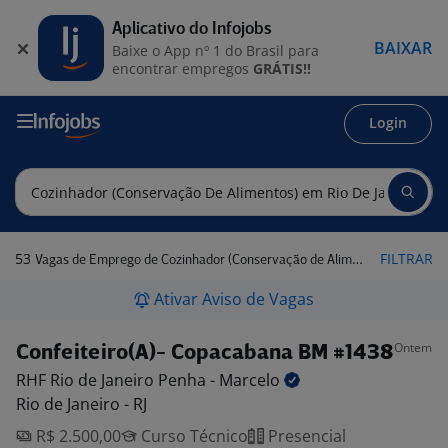
Aplicativo do Infojobs
BAIXAR
Baixe o App nº 1 do Brasil para
encontrar empregos
GRÁTIS!!
Login
53
FILTRAR
Vagas de Emprego de Cozinhador (Conservação de Alimentos) em Rio de Janeiro
Ativar Aviso de Vagas
Ontem
Confeiteiro(A)- Copacabana BM #1438
RHF Rio de Janeiro Penha -
Marcelo
Rio de Janeiro - RJ
R$ 2.500,00
Curso Técnico
Presencial