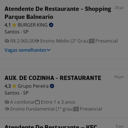
20 jul
Atendente De Restaurante - Shopping
Parque Balneario
4,1
BURGER
KING
Santos - SP
R$ 2.065,00
Ensino Médio (2º Grau)
Presencial
Vagas semelhantes
18 jun
AUX. DE COZINHA - RESTAURANTE
4,3
Grupo
Pereira
Santos - SP
A combinar
Entre 1 e 3 anos
Ensino Fundamental (1º grau)
Presencial
5 jun
Atendente De Restaurante – KFC