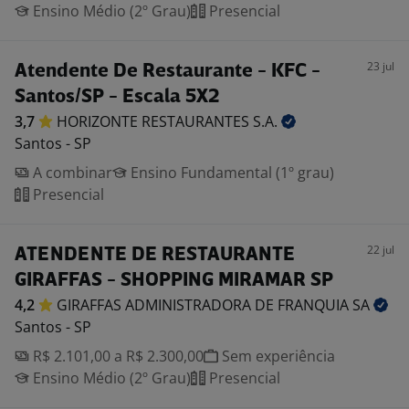
Ensino Médio (2º Grau)
Presencial
23 jul
Atendente De Restaurante - KFC -
Santos/SP - Escala 5X2
3,7
HORIZONTE RESTAURANTES
S.A.
Santos - SP
A combinar
Ensino Fundamental (1º grau)
Presencial
22 jul
ATENDENTE DE RESTAURANTE
GIRAFFAS - SHOPPING MIRAMAR SP
4,2
GIRAFFAS ADMINISTRADORA DE FRANQUIA
SA
Santos - SP
R$ 2.101,00 a R$ 2.300,00
Sem experiência
Ensino Médio (2º Grau)
Presencial