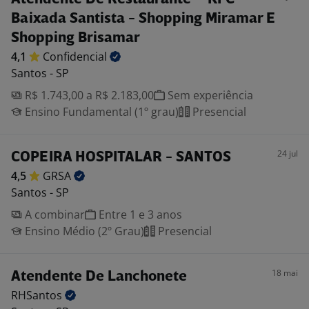
Baixada Santista - Shopping Miramar E
Shopping Brisamar
4,1
Confidencial
Santos - SP
R$ 1.743,00 a R$ 2.183,00
Sem experiência
Ensino Fundamental (1º grau)
Presencial
24 jul
COPEIRA HOSPITALAR - SANTOS
4,5
GRSA
Santos - SP
A combinar
Entre 1 e 3 anos
Ensino Médio (2º Grau)
Presencial
18 mai
Atendente De Lanchonete
RHSantos