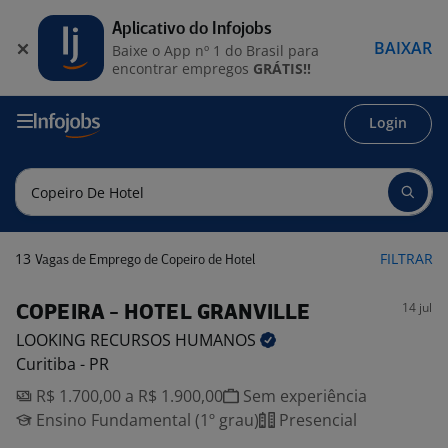
Aplicativo do Infojobs
BAIXAR
Baixe o App nº 1 do Brasil para
encontrar empregos
GRÁTIS!!
Login
13
FILTRAR
Vagas de Emprego de Copeiro de Hotel
14 jul
COPEIRA - HOTEL GRANVILLE
LOOKING RECURSOS
HUMANOS
Curitiba - PR
R$ 1.700,00 a R$ 1.900,00
Sem experiência
Ensino Fundamental (1º grau)
Presencial