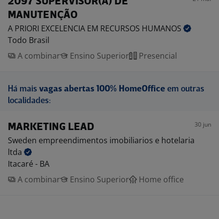
2097 SUPERVISOR(A) DE
MANUTENÇÃO
A PRIORI EXCELENCIA EM RECURSOS
HUMANOS
Todo Brasil
A combinar
Ensino Superior
Presencial
Há mais
vagas abertas 100% HomeOffice
em outras
localidades:
30 jun
MARKETING LEAD
Sweden empreendimentos imobiliarios e hotelaria
ltda
Itacaré - BA
A combinar
Ensino Superior
Home office