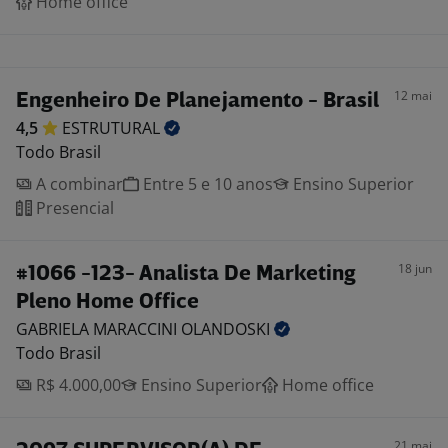
Home office
12 mai
Engenheiro De Planejamento - Brasil
4,5
ESTRUTURAL
Todo Brasil
A combinar
Entre 5 e 10 anos
Ensino Superior
Presencial
18 jun
#1066 -123- Analista De Marketing
Pleno Home Office
GABRIELA MARACCINI
OLANDOSKI
Todo Brasil
R$ 4.000,00
Ensino Superior
Home office
21 mai