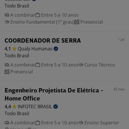
Todo Brasil
A combinar
Entre 5 e 10 anos
Ensino Fundamental (1º grau)
Presencial
1 jul
COORDENADOR DE SERRA
4,1
Qualy
Humanas
Todo Brasil
A combinar
Entre 5 e 10 anos
Curso Técnico
Presencial
25 mai
Engenheiro Projetista De Elétrica -
Home Office
4,4
INFOTEC
BRASIL
Todo Brasil
A combinar
Entre 5 e 10 anos
Ensino Superior