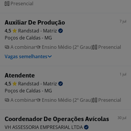
Presencial
7 jul
Auxiliar De Produção
4,5
Randstad -
Matriz
Poços de Caldas - MG
A combinar
Ensino Médio (2º Grau)
Presencial
Vagas semelhantes
1 jul
Atendente
4,5
Randstad -
Matriz
Poços de Caldas - MG
A combinar
Ensino Médio (2º Grau)
Presencial
30 jul
Coordenador De Operações Avícolas
VH ASSESSORIA EMPRESARIAL
LTDA