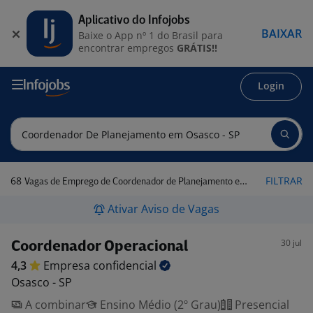
Aplicativo do Infojobs
BAIXAR
Baixe o App nº 1 do Brasil para
encontrar empregos
GRÁTIS!!
Login
68
FILTRAR
Vagas de Emprego de Coordenador de Planejamento em Osasco - SP
Ativar Aviso de Vagas
30 jul
Coordenador Operacional
4,3
Empresa
confidencial
Osasco - SP
A combinar
Ensino Médio (2º Grau)
Presencial