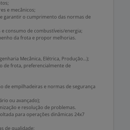
tos;
res e mecânicos;
s e garantir o cumprimento das normas de
is e consumo de combustíveis/energia;
penho da frota e propor melhorias.
enharia Mecânica, Elétrica, Produção...);
ão de frota, preferencialmente de
o de empilhadeiras e normas de segurança
iário ou avançado);
anização e resolução de problemas.
oltada para operações dinâmicas 24x7
s de qualidade;