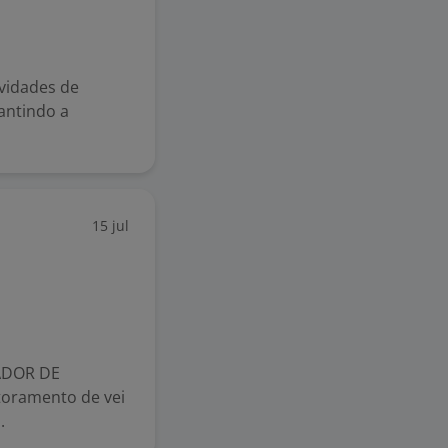
vidades de
antindo a
15 jul
ADOR DE
toramento de vei
.