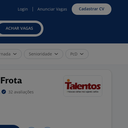
Cadastrar CV
Login
Anunciar Vagas
ACHAR VAGAS
rnada
Senioridade
PcD
Frota
32 avaliações
A