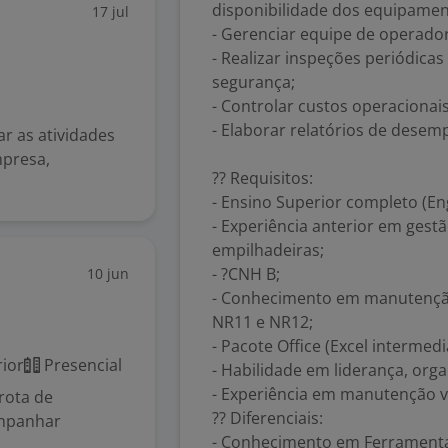
disponibilidade dos equipamen
17 jul
- Gerenciar equipe de operado
- Realizar inspeções periódica
segurança;
- Controlar custos operaciona
- Elaborar relatórios de desem
ar as atividades
mpresa,
?? Requisitos:
- Ensino Superior completo (Eng
- Experiência anterior em gest
empilhadeiras;
- ?CNH B;
10 jun
- Conhecimento em manutençã
NR11 e NR12;
- Pacote Office (Excel intermed
ior
Presencial
- Habilidade em liderança, org
- Experiência em manutenção v
rota de
?? Diferenciais:
companhar
- Conhecimento em Ferramenta