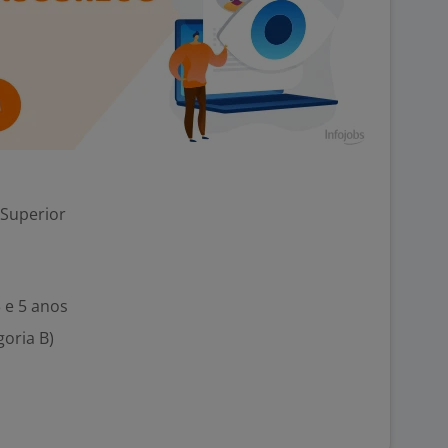
 Superior
 e 5 anos
goria B)