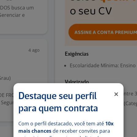
ADOS busca um
Gerenciar e
4 ago
Exigências
Escolaridade Mínima: Ensino
Grau)
Valorizado
Experiência desejada: Entre 3
DE FROTA ??
Destaque seu perfil
o Segunda a
Habilitação para dirigir (Cate
para quem contrata
Denunciar vaga
Com o perfil destacado, você tem até
10x
mais chances
de receber convites para