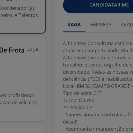
CANDIDATAR-ME
 Coordenador(a)
neiro. A Talentos
VAGA
EMPRESA
AVAL
A Talentos Consultoria está e
22 jul
De Frota
atuar em Campo Grande, Rio de
A Talentos também entende a i
trabalho, e temos orgulho de 
diversidade. Todas as nossas 
deficiência (PCD) e reabilitados
Local: KM 32 (CAMPO GRANDE -
Tipo de vaga: CLT
os profissional
Turno: Diurno
ação de veículos,
??? Atividades:
- Supervisionar e controlar a f
diesel);
- Acompanhar manutenção preve