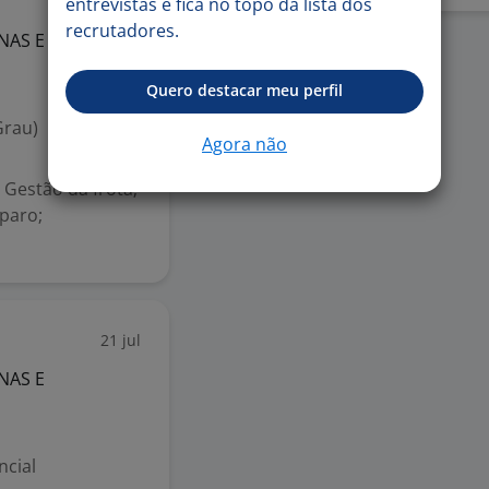
30 jul
entrevistas e fica no topo da lista dos
recrutadores.
NAS E
Quero destacar meu perfil
Grau)
Agora não
estão da frota;
eparo;
21 jul
NAS E
ncial