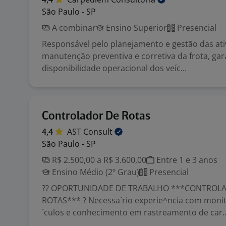
São Paulo - SP
A combinar
Ensino Superior
Presencial
Responsável pelo planejamento e gestão das ati
manutenção preventiva e corretiva da frota, gar
disponibilidade operacional dos veíc...
Controlador De Rotas
4,4
AST
Consult
São Paulo - SP
R$ 2.500,00 a R$ 3.600,00
Entre 1 e 3 anos
Ensino Médio (2º Grau)
Presencial
?? OPORTUNIDADE DE TRABALHO ***CONTROL
ROTAS*** ? Necessa´rio experie^ncia com moni
´culos e conhecimento em rastreamento de car..