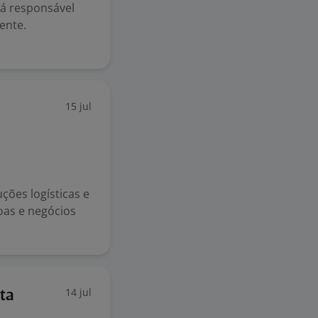
rá responsável
ente.
15 jul
ões logísticas e
oas e negócios
14 jul
ta