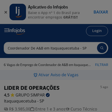
Aplicativo do Infojobs
BAIXAR
Baixe o App nº 1 do Brasil para
encontrar empregos
GRÁTIS!!
Login
6
FILTRAR
Vagas de Emprego de Coordenador de A&B em Itaquaquecetuba - SP
Ativar Aviso de Vagas
5 ago
LIDER DE OPERAÇÕES
4,5
GRUPO
SIMPAR
Itaquaquecetuba - SP
R$ 3.985,00
Entre 1 e 3 anos
Curso Técnico