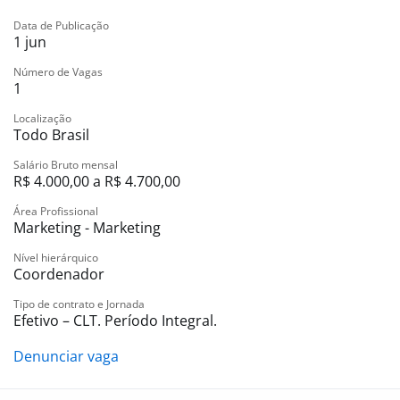
Alta capacidade de planejamento e gestão de
Data de Publicação
prioridades
1 jun
Número de Vagas
1
Localização
Todo Brasil
Salário Bruto mensal
R$ 4.000,00 a R$ 4.700,00
Área Profissional
Marketing - Marketing
Nível hierárquico
Coordenador
Tipo de contrato e Jornada
Efetivo – CLT. Período Integral.
Denunciar vaga