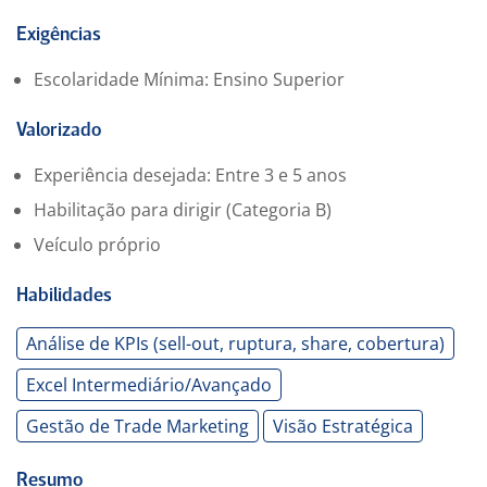
Requisitos
Experiência consolidada em coordenação ou gestão
Exigências
regional de Trade Marketing
Escolaridade Mínima: Ensino Superior
Vivência em liderança de equipes externas em
estrutura multirregional
Valorizado
Forte domínio de indicadores de performance
comercial
Experiência desejada: Entre 3 e 5 anos
Experiência em relacionamento com grandes redes
Habilitação para dirigir (Categoria B)
varejistas
Veículo próprio
CNH B ativa, veículo próprio e disponibilidade para
deslocamentos frequentes
Ensino superior completo (desejável)
Habilidades
Perfil Profissional
Análise de KPIs (sell-out, ruptura, share, cobertura)
Visão estratégica e orientação para resultados
Capacidade analítica e tomada de decisão baseada em
Excel Intermediário/Avançado
dados
Gestão de Trade Marketing
Visão Estratégica
Liderança estruturada, com foco em desenvolvimento
de equipe
Comunicação executiva e habilidade de negociação
Resumo