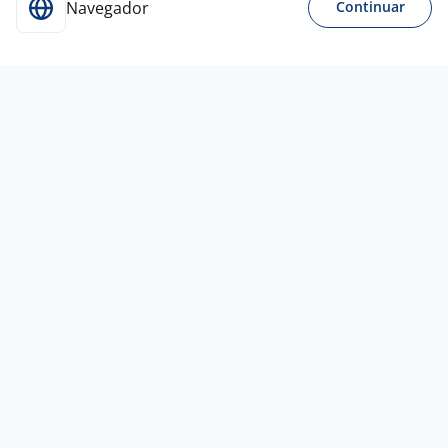
Navegador
Continuar
17 jul
Representante Comercial –
Agronegócio
PREMIUM RH
Consultoria
Todo Brasil
R$ 20.000,00 a R$ 80.000,00
Ensino Médio (2º Grau)
Híbrido
3 jul
Vendedor (A)
4,2
Franchising
Eireli
Todo Brasil