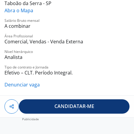
empresa, apresentação dos produtos, negociação,
Taboão da Serra - SP
fechamento de vendas e instalação.
Abra o Mapa
Salário Bruto mensal
O que você precisa ter?
A combinar
Ensino Médio Completo (2º Grau);
CNH B Valida;
Área Profissional
Comercial, Vendas - Venda Externa
Carro;
Nível hierárquico
Analista
Benefícios
Tipo de contrato e Jornada
Comissão atrativo sem limites, R$ 5 à R$ 6 mil reais +
Efetivo – CLT. Período Integral.
Salário Fixo.
Denunciar vaga
Vale Refeição ou Alimentação
Auxilio Combustível;
Premiações;
CANDIDATAR-ME
Celular Corporativo;
Plano de Carreira;
Seguro de Vida Sulamérica;
Plano de Assistência Médica AMIL;