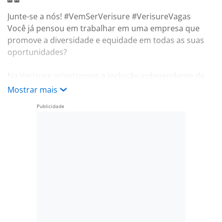
Junte-se a nós! #VemSerVerisure #VerisureVagas
Você já pensou em trabalhar em uma empresa que
promove a diversidade e equidade em todas as suas
oportunidades?
Na Verisure priorizamos a inclusão independente de
sexo, raça, orientação sexual, religião, nacionalidade,
Mostrar mais
idade, deficiência etc.
Somos apaixonados pelo que fazemos, nosso
ambiente de trabalho é dinâmico, oferecendo
oportunidades de desenvolvimento e crescimento!
E pelo sexto ano consecutivo a Verisure é considerada
uma das melhores empresas para se trabalhar no
Brasil.
Fique por dentro!