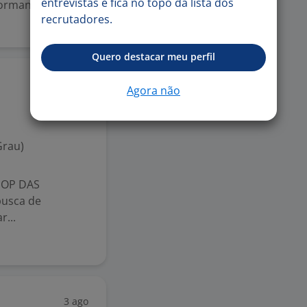
entrevistas e fica no topo da lista dos
formance e
recrutadores.
Quero destacar meu perfil
Ontem
Agora não
Grau)
HOP DAS
usca de
r...
3 ago