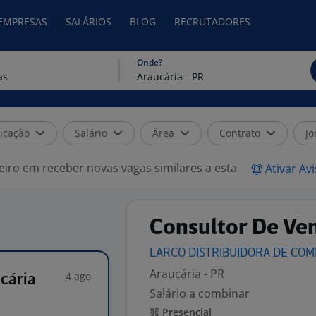
 EMPRESAS
SALÁRIOS
BLOG
RECRUTADORES
Onde?
icação
Salário
Área
Contrato
Jo
eiro em receber novas vagas similares a esta
Ativar Av
Consultor De Ven
LARCO DISTRIBUIDORA DE
COM
Araucária - PR
4 ago
cária
Salário a combinar
Presencial