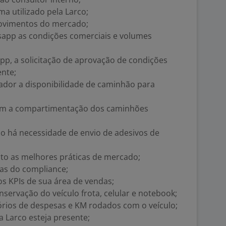
a utilizado pela Larco;
movimentos do mercado;
sapp as condições comerciais e volumes
app, a solicitação de aprovação de condições
ente;
rtador a disponibilidade de caminhão para
com a compartimentação dos caminhões
do há necessidade de envio de adesivos de
nto as melhores práticas de mercado;
cas do compliance;
 os KPIs de sua área de vendas;
servação do veículo frota, celular e notebook;
tórios de despesas e KM rodados com o veículo;
a Larco esteja presente;