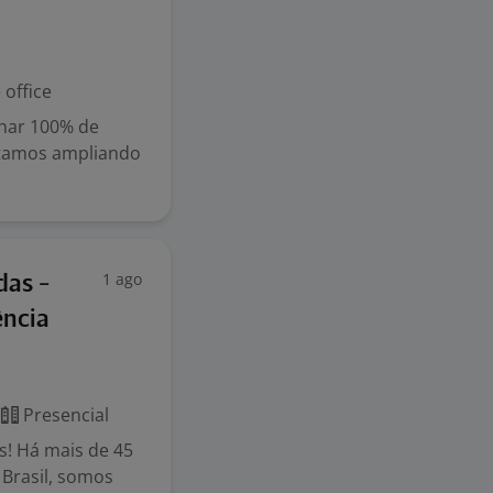
office
lhar 100% de
stamos ampliando
1 ago
das -
ência
Presencial
s! Há mais de 45
Brasil, somos