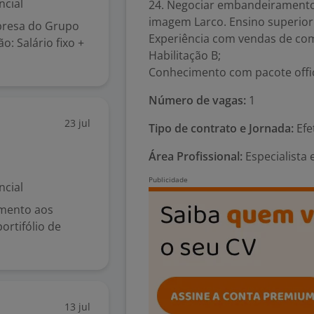
ncial
24. Negociar embandeiramento
imagem Larco. Ensino superior
presa do Grupo
Experiência com vendas de com
: Salário fixo +
Habilitação B;
Conhecimento com pacote offi
Número de vagas:
1
23 jul
Tipo de contrato e Jornada:
Efe
Área Profissional:
Especialista
ncial
imento aos
ortifólio de
13 jul