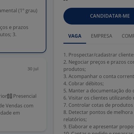
mental (1º grau)
CANDIDATAR-ME
eços e prazos
utos; 3.
VAGA
EMPRESA
COMP
1. Prospectar/cadastrar cliente
2. Negociar preços e prazos co
30 jul
produtos;
3. Acompanhar o conta corrente
4. Cobrar débitos;
5. Manter a documentação do cl
ior
Presencial
6. Visitar os clientes utilizando
7. Controlar cotas de produtos 
 de Vendas com
8. Detectar pontos de melhora
lidade em
relatórios;
9. Elaborar e apresentar propo
10. Captar o pedido e repassar