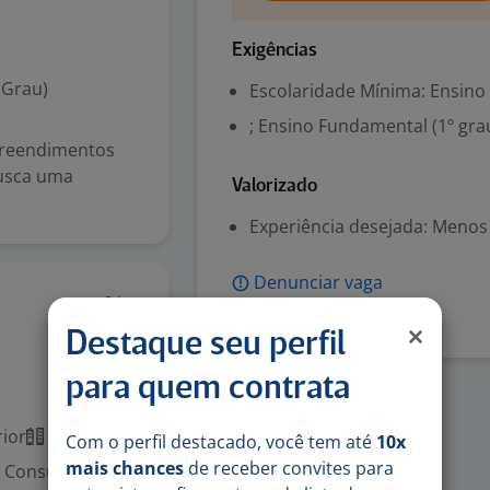
Exigências
 Grau)
Escolaridade Mínima: Ensino
; Ensino Fundamental (1º gra
preendimentos
busca uma
Valorizado
Experiência desejada: Menos
Denunciar vaga
8 jun
Destaque seu perfil
para quem contrata
ior
Presencial
Com o perfil destacado, você tem até
10x
mais chances
de receber convites para
Consultoria.