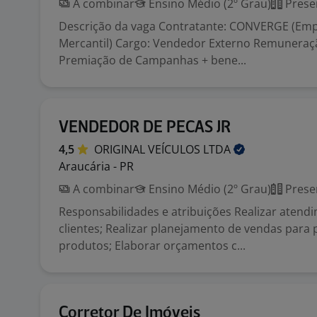
A combinar
Ensino Médio (2º Grau)
Prese
Descrição da vaga Contratante: CONVERGE (Em
Mercantil) Cargo: Vendedor Externo Remuneração
Premiação de Campanhas + bene...
VENDEDOR DE PECAS JR
4,5
ORIGINAL VEÍCULOS
LTDA
Araucária - PR
A combinar
Ensino Médio (2º Grau)
Prese
Responsabilidades e atribuições Realizar atend
clientes; Realizar planejamento de vendas para p
produtos; Elaborar orçamentos c...
Corretor De Imóveis