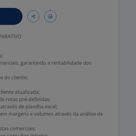
ARATIVO
s;
merciais, garantindo a rentabilidade dos
 do cliente;
iente atualizada;
 de rotas pré-definidas;
através de planilha excel;
 em margens e volumes através da análise de
stas comerciais;
 ao consultor interno;