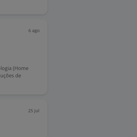
6 ago
logia (Home
luções de
25 jul