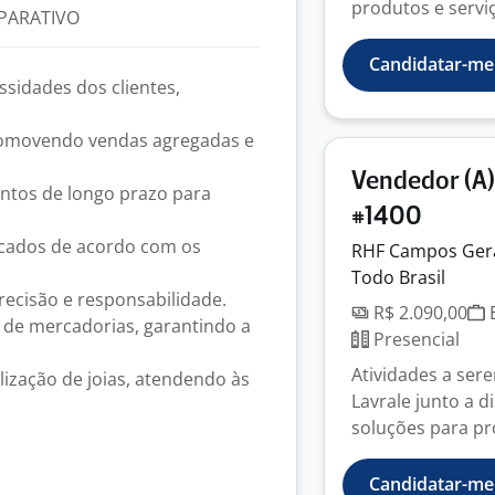
produtos e servi
PARATIVO
Candidatar-me
ssidades dos clientes,
promovendo vendas agregadas e
Vendedor (A)
entos de longo prazo para
#1400
ficados de acordo com os
RHF Campos Ger
Todo Brasil
recisão e responsabilidade.
R$ 2.090,00
E
 de mercadorias, garantindo a
Presencial
Atividades a ser
ização de joias, atendendo às
Lavrale junto a d
soluções para pr
Candidatar-me