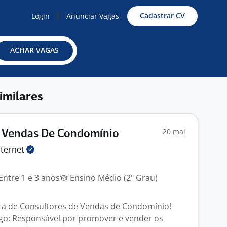
Cadastrar CV
Login
Anunciar Vagas
ACHAR VAGAS
imilares
20 mai
e Vendas De Condomínio
nternet
Entre 1 e 3 anos
Ensino Médio (2º Grau)
a de Consultores de Vendas de Condomínio!
go: Responsável por promover e vender os