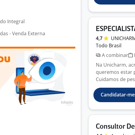
odo Integral
ESPECIALISTA
das - Venda Externa
4,7
UNICHARM
Todo Brasil
A combinar
Na Unicharm, ac
queremos estar 
Cuidamos de pess
Candidatar-me
Consultor De