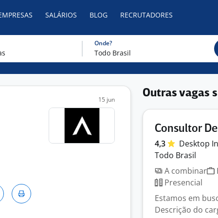
 EMPRESAS
SALÁRIOS
BLOG
RECRUTADORES
Onde?
Outras vagas s
15 jun
Consultor D
4,3
Desktop
I
Todo Brasil
A combinar
Presencial
Estamos em busc
Descrição do car