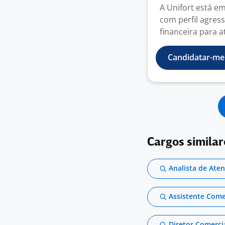
A Unifort está e
com perfil agres
financeira para at
Candidatar-me
Cargos similar
Analista de Ate
Assistente Comer
Diretor Comerci