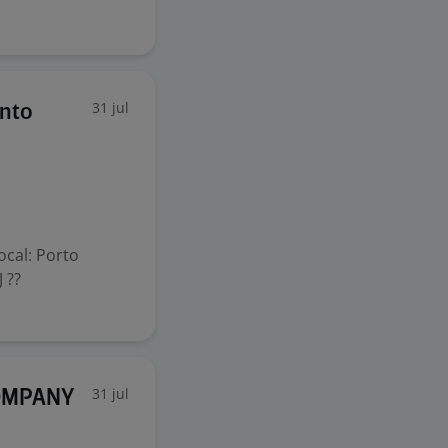
31 jul
nto
ocal: Porto
 ??
31 jul
COMPANY