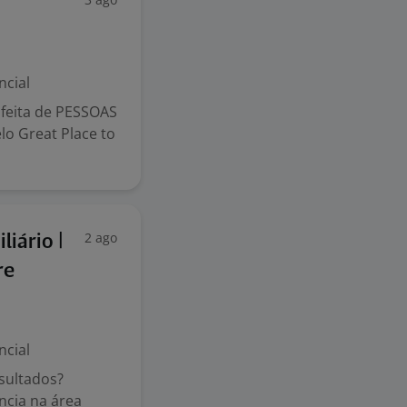
ncial
feita de PESSOAS
elo Great Place to
2 ago
iário |
re
ncial
sultados?
ncia na área