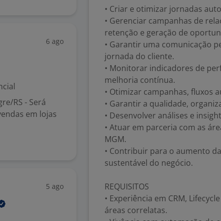
• Criar e otimizar jornadas au
• Gerenciar campanhas de rel
retenção e geração de oportun
6 ago
• Garantir uma comunicação pe
jornada do cliente.
• Monitorar indicadores de per
melhoria contínua.
cial
• Otimizar campanhas, fluxos a
re/RS - Será
• Garantir a qualidade, organ
vendas em lojas
• Desenvolver análises e insigh
• Atuar em parceria com as áre
MGM.
• Contribuir para o aumento da 
sustentável do negócio.
REQUISITOS
5 ago
• Experiência em CRM, Lifecycl
áreas correlatas.