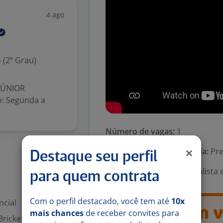
4 ago
 (2º Grau)
JÚNIOR
o: Segunda a
Número de vagas:
1
Tipo de contrato e Jornada:
Pre
Destaque seu perfil
4 ago
Área Profissional:
Especialista 
para quem contrata
Com o perfil destacado, você tem até
10x
ncial
mais chances
de receber convites para
rickell Imóveis