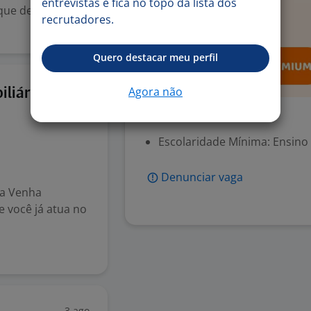
entrevistas e fica no topo da lista dos
 que desejam
recrutadores.
Quero destacar meu perfil
3 ago
Agora não
iliário
Exigências
Escolaridade Mínima: Ensino
Denunciar vaga
ia Venha
e você já atua no
3 ago