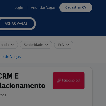
Cadastrar CV
Login
Anunciar Vagas
ACHAR VAGAS
rnada
Senioridade
PcD
iso de Vagas
 CRM E
elacionamento
ções