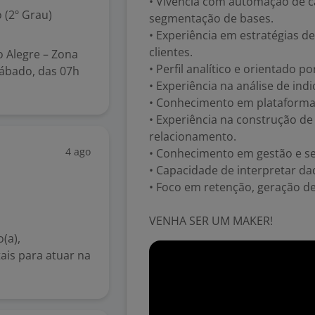
• Vivência com automação de 
 (2º Grau)
segmentação de bases.
• Experiência em estratégias d
clientes.
 Alegre – Zona
• Perfil analítico e orientado p
Sábado, das 07h
• Experiência na análise de ind
• Conhecimento em plataforma
• Experiência na construção de
relacionamento.
4 ago
• Conhecimento em gestão e se
• Capacidade de interpretar da
• Foco em retenção, geração de
VENHA SER UM MAKER!
(a),
ais para atuar na