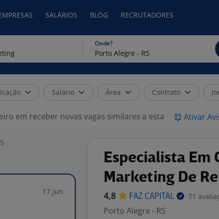
 EMPRESAS
SALÁRIOS
BLOG
RECRUTADORES
Onde?
icação
Salário
Área
Contrato
Jo
eiro em receber novas vagas similares a esta
Ativar Av
RS
Especialista Em
Marketing De R
17 jun
4,8
71 avalia
FAZ
CAPITAL
Porto Alegre - RS