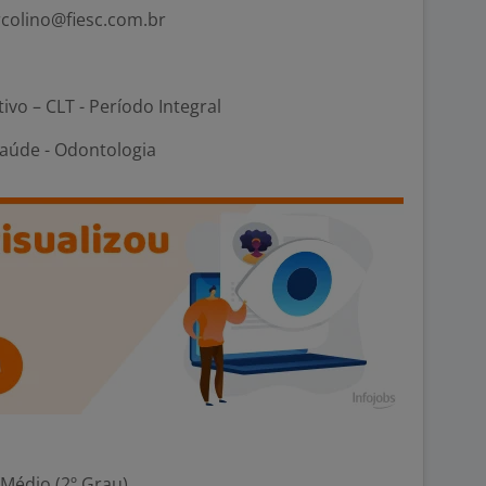
rcolino@fiesc.com.br
tivo – CLT - Período Integral
Saúde - Odontologia
 Médio (2º Grau)