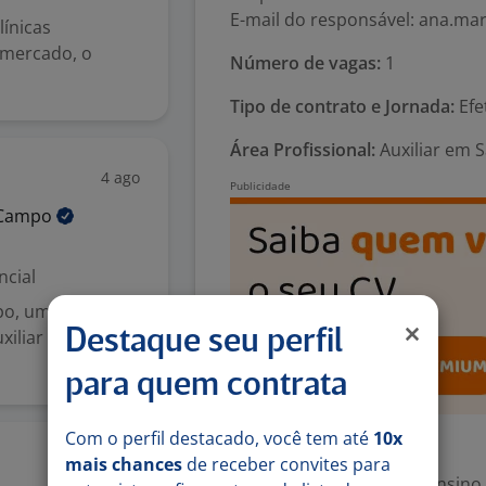
E-mail do responsável: ana.ma
línicas
 mercado, o
Número de vagas:
1
Tipo de contrato e Jornada:
Efe
Área Profissional:
Auxiliar em 
4 ago
Campo
ncial
po, uma empresa
xiliar de Saúde
Destaque seu perfil
para quem contrata
Com o perfil destacado, você tem até
10x
Exigências
4 ago
mais chances
de receber convites para
Escolaridade Mínima: Ensino