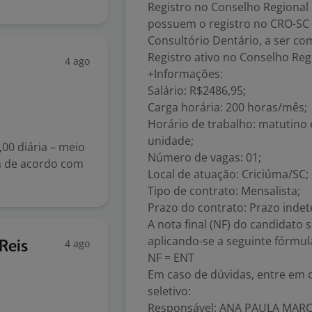
Registro no Conselho Regional 
possuem o registro no CRO-SC e
Consultório Dentário, a ser co
Registro ativo no Conselho Reg
4 ago
+Informações:
Salário: R$2486,95;
Carga horária: 200 horas/mês;
Horário de trabalho: matutino 
unidade;
00 diária – meio
Número de vagas: 01;
m de acordo com
Local de atuação: Criciúma/SC;
Tipo de contrato: Mensalista;
Prazo do contrato: Prazo inde
A nota final (NF) do candidato
aplicando-se a seguinte fórmul
4 ago
Reis
NF = ENT
Em caso de dúvidas, entre em 
seletivo:
Responsável: ANA PAULA MAR