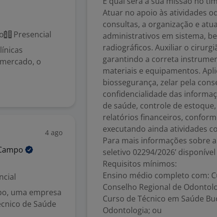
E qual será a sua missão no ti
Atuar no apoio às atividades 
consultas, a organização e atua
o
Presencial
administrativos em sistema, 
radiográficos. Auxiliar o cirur
línicas
garantindo a correta instrumen
 mercado, o
materiais e equipamentos. Apl
biossegurança, zelar pela cons
confidencialidade das informa
de saúde, controle de estoque
relatórios financeiros, conform
executando ainda atividades co
4 ago
Para mais informações sobre a
Campo
seletivo 02294/2026’ disponível
Requisitos mínimos:
Ensino médio completo com: Cu
ncial
Conselho Regional de Odontolo
po, uma empresa
Curso de Técnico em Saúde Buc
écnico de Saúde
Odontologia; ou