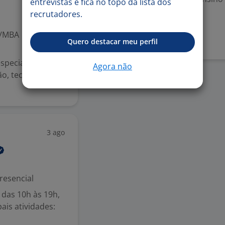
entrevistas e fica no topo da lista dos
recrutadores.
Denunciar vaga
o/MBA
Quero destacar meu perfil
specialista em
Agora não
ão, tecnológica e
3 ago
resencial
 das 10h às 19h,
ais atividades: