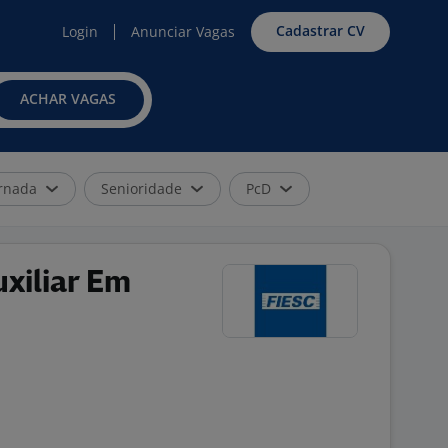
Cadastrar CV
Login
Anunciar Vagas
ACHAR VAGAS
rnada
Senioridade
PcD
xiliar Em