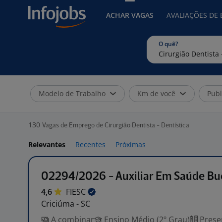
ACHAR VAGAS
AVALIAÇÕES DE
O quê?
Modelo de Trabalho
Km de você
Publ
130
Vagas de Emprego de Cirurgião Dentista - Dentística
Relevantes
Recentes
Próximas
02294/2026 - Auxiliar Em Saúde Bu
4,6
FIESC
Criciúma - SC
A combinar
Ensino Médio (2º Grau)
Prese