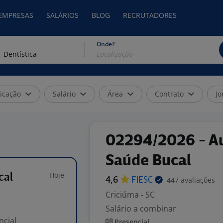
 EMPRESAS
SALÁRIOS
BLOG
RECRUTADORES
Onde?
icação
Salário
Área
Contrato
Jo
02294/2026 - Au
Saúde Bucal
Hoje
cal
4,6
447 avaliações
FIESC
Criciúma - SC
Salário a combinar
ncial
Presencial