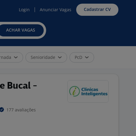
Cadastrar CV
Login
Anunciar Vagas
ACHAR VAGAS
rnada
Senioridade
PcD
e Bucal -
177 avaliações