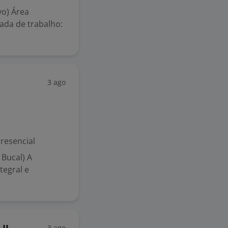
vo) Área
nada de trabalho:
3 ago
resencial
 Bucal) A
tegral e
3 ago