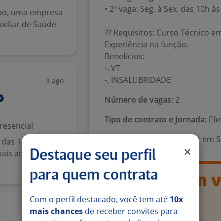
• 2ª vaga: Seg. à Sex. das 10h à
po, uma empresa
xiliar de Saúde
?? Requisitos: Curso Técnico e
Experiência na função.
Benefícios:
-. VT
-. INSALUBRIDADE
3 ago
Número de vagas:
2
Tipo de contrato e Jornada:
Efe
resencial
Área Profissional:
Auxiliar em 
 das 10h às 19h,
ais atividades:
Destaque seu perfil
para quem contrata
Com o perfil destacado, você tem até
10x
3 ago
mais chances
de receber convites para