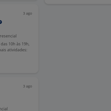
3 ago
resencial
 das 10h às 19h,
ais atividades:
3 ago
cial