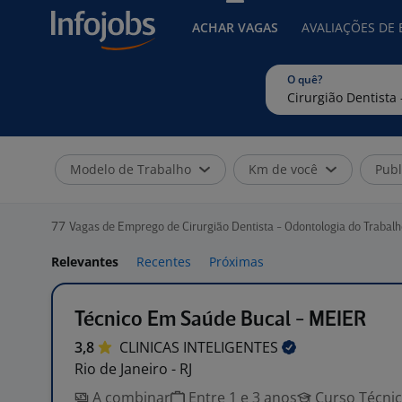
ACHAR VAGAS
AVALIAÇÕES DE
O quê?
Modelo de Trabalho
Km de você
Publ
77
Vagas de Emprego de Cirurgião Dentista - Odontologia do Trabal
Relevantes
Recentes
Próximas
Técnico Em Saúde Bucal - MEIER
3,8
CLINICAS
INTELIGENTES
Rio de Janeiro - RJ
A combinar
Entre 1 e 3 anos
Curso Técni