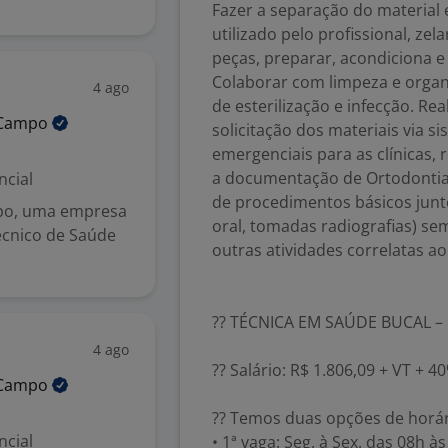
Fazer a separação do material 
utilizado pelo profissional, z
peças, preparar, acondiciona e 
Colaborar com limpeza e organi
4 ago
de esterilização e infecção. Re
Campo
solicitação dos materiais via 
emergenciais para as clínicas, r
a documentação de Ortodontia 
ncial
de procedimentos básicos junt
po, uma empresa
oral, tomadas radiografias) se
écnico de Saúde
outras atividades correlatas a
?? TÉCNICA EM SAÚDE BUCAL –
4 ago
?? Salário: R$ 1.806,09 + VT + 
Campo
?? Temos duas opções de horár
ncial
• 1ª vaga: Seg. à Sex. das 08h à