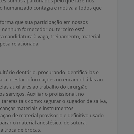
entes somos apaixonados pelo que fazemos.
o humanizado contagia e motiva a todos que
informa que sua participação em nossos
 e nenhum fornecedor ou terceiro está
ra candidatura à vaga, treinamento, material
pesa relacionada.
ltório dentário, procurando identificá-las e
para prestar informações ou encaminhá-las ao
efas auxiliares ao trabalho do cirurgião
os serviços. Auxiliar o profissional, no
tarefas tais como: segurar o sugador de saliva,
alcançar materiais e instrumentos
ação de material provisório e definitivo usado
parar o material anestésico, de sutura,
 troca de brocas.