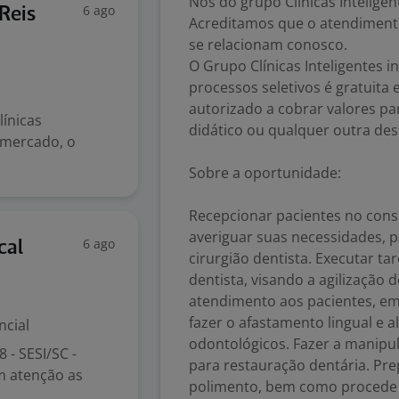
Nós do grupo Clínicas Intelig
6 ago
Reis
Acreditamos que o atendiment
se relacionam conosco.
O Grupo Clínicas Inteligentes 
processos seletivos é gratuita
autorizado a cobrar valores pa
línicas
didático ou qualquer outra des
 mercado, o
Sobre a oportunidade:
Recepcionar pacientes no consu
averiguar suas necessidades, 
6 ago
cal
cirurgião dentista. Executar tar
dentista, visando a agilização d
atendimento aos pacientes, em 
fazer o afastamento lingual e 
ncial
odontológicos. Fazer a manipul
 - SESI/SC -
para restauração dentária. Pre
om atenção as
polimento, bem como procede a