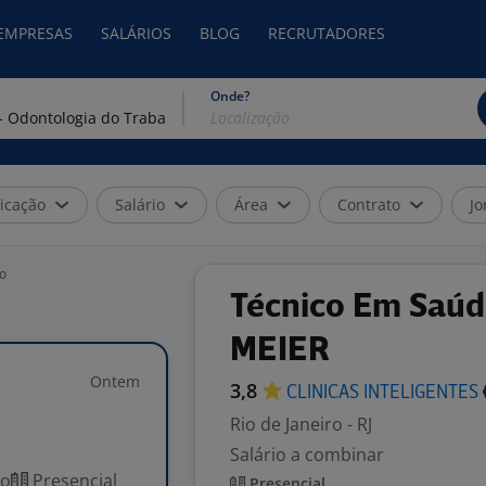
 EMPRESAS
SALÁRIOS
BLOG
RECRUTADORES
Onde?
icação
Salário
Área
Contrato
Jo
ho
Técnico Em Saúd
MEIER
Ontem
3,8
CLINICAS
INTELIGENTES
Rio de Janeiro - RJ
Salário a combinar
co
Presencial
Presencial