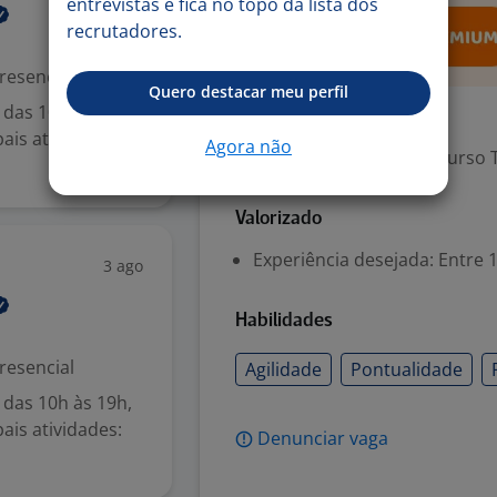
entrevistas e fica no topo da lista dos
recrutadores.
resencial
Quero destacar meu perfil
 das 10h às 19h,
Exigências
ais atividades:
Agora não
Escolaridade Mínima: Curso 
Valorizado
Experiência desejada: Entre 1
3 ago
Habilidades
resencial
Agilidade
Pontualidade
 das 10h às 19h,
ais atividades:
Denunciar vaga