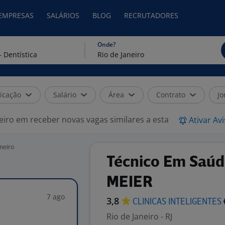
 EMPRESAS
SALÁRIOS
BLOG
RECRUTADORES
Onde?
icação
Salário
Área
Contrato
Jo
eiro em receber novas vagas similares a esta
Ativar Av
neiro
Técnico Em Saúd
MEIER
7 ago
3,8
CLINICAS
INTELIGENTES
Rio de Janeiro - RJ