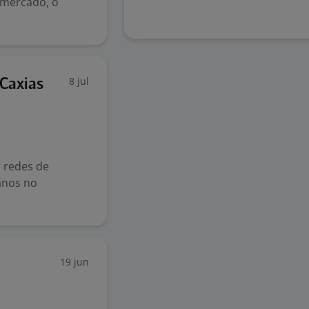
 mercado, o
8 jul
 Caxias
 redes de
 anos no
19 jun