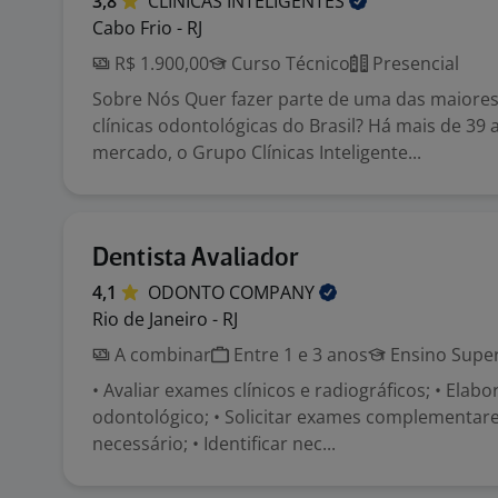
3,8
CLINICAS
INTELIGENTES
Cabo Frio - RJ
R$ 1.900,00
Curso Técnico
Presencial
Sobre Nós Quer fazer parte de uma das maiores
clínicas odontológicas do Brasil? Há mais de 39
mercado, o Grupo Clínicas Inteligente...
Dentista Avaliador
4,1
ODONTO
COMPANY
Rio de Janeiro - RJ
A combinar
Entre 1 e 3 anos
Ensino Super
• Avaliar exames clínicos e radiográficos; • Elab
odontológico; • Solicitar exames complementar
necessário; • Identificar nec...