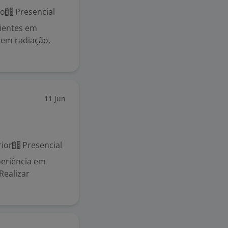
co
Presencial
cientes em
em radiação,
11 jun
ior
Presencial
periência em
Realizar