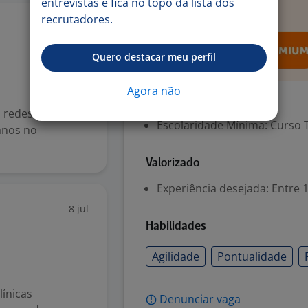
entrevistas e fica no topo da lista dos
recrutadores.
8 jul
Quero destacar meu perfil
Agora não
Exigências
 redes de
Escolaridade Mínima: Curso 
 anos no
Valorizado
Experiência desejada: Entre 1
8 jul
Habilidades
Agilidade
Pontualidade
línicas
Denunciar vaga