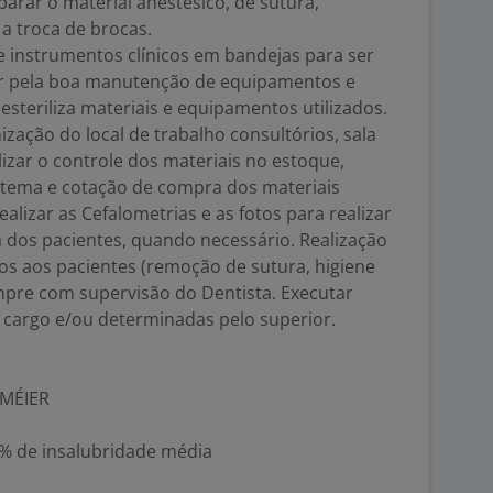
parar o material anestésico, de sutura,
 troca de brocas.
e instrumentos clínicos em bandejas para ser
elar pela boa manutenção de equipamentos e
esteriliza materiais e equipamentos utilizados.
zação do local de trabalho consultórios, sala
alizar o controle dos materiais no estoque,
sistema e cotação de compra dos materiais
ealizar as Cefalometrias e as fotos para realizar
dos pacientes, quando necessário. Realização
os aos pacientes (remoção de sutura, higiene
mpre com supervisão do Dentista. Executar
o cargo e/ou determinadas pelo superior.
 MÉIER
40% de insalubridade média