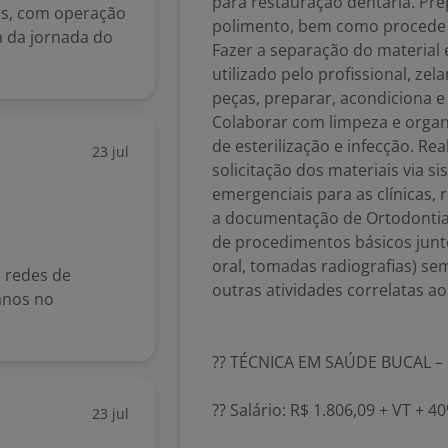
para restauração dentária. Pre
os, com operação
polimento, bem como procede a
a da jornada do
Fazer a separação do material 
utilizado pelo profissional, z
peças, preparar, acondiciona e 
Colaborar com limpeza e organi
de esterilização e infecção. Re
23 jul
solicitação dos materiais via 
emergenciais para as clínicas, r
a documentação de Ortodontia 
de procedimentos básicos junt
oral, tomadas radiografias) se
 redes de
outras atividades correlatas a
 anos no
?? TÉCNICA EM SAÚDE BUCAL –
?? Salário: R$ 1.806,09 + VT + 
23 jul