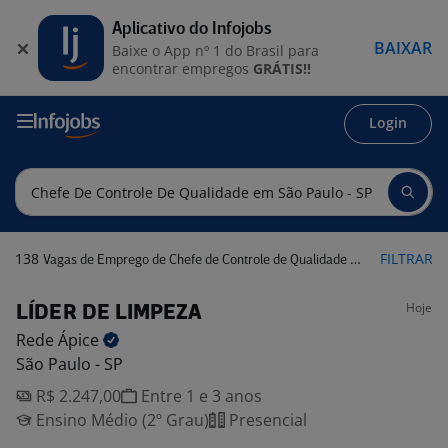
Aplicativo do Infojobs
BAIXAR
Baixe o App nº 1 do Brasil para
encontrar empregos
GRÁTIS!!
Login
138
FILTRAR
Vagas de Emprego de Chefe de Controle de Qualidade em São Paulo - SP
Hoje
LÍDER DE LIMPEZA
Rede
Ápice
São Paulo - SP
R$ 2.247,00
Entre 1 e 3 anos
Ensino Médio (2º Grau)
Presencial