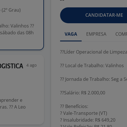
 (2º Grau)
CANDIDATAR-ME
lho: Valinhos ??
e sábado das 08h
VAGA
EMPRESA
COMP
??Líder Operacional de Limpez
4 ago
?? Local de Trabalho: Valinhos
GISTICA
?? Jornada de Trabalho: Seg a 
??Salário: R$ 2.000,00
aprender e
?? Benefícios:
as. ?? A Leo
? Vale-Transporte (VT)
? Insalubridade: R$ 649,20
? Vale-Refeição: R$ 21,80