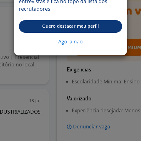
entrevistas e fica no topo da lista dos
recrutadores.
16 jul
Quero destacar meu perfil
Agora não
tivo | Presencial
eitório no local |
Exigências
Escolaridade Mínima: Ensino
Valorizado
13 jul
Experiência desejada: Menos
NDUSTRIALIZADOS
Denunciar vaga