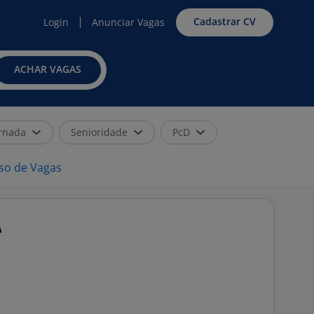
Cadastrar CV
Login
Anunciar Vagas
ACHAR VAGAS
rnada
Senioridade
PcD
iso de Vagas
A