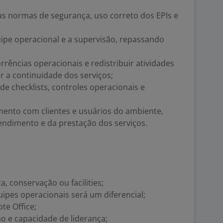
as normas de segurança, uso correto dos EPIs e
uipe operacional e a supervisão, repassando
rrências operacionais e redistribuir atividades
 a continuidade dos serviços;
de checklists, controles operacionais e
ento com clientes e usuários do ambiente,
endimento e da prestação dos serviços.
a, conservação ou facilities;
uipes operacionais será um diferencial;
te Office;
o e capacidade de liderança;