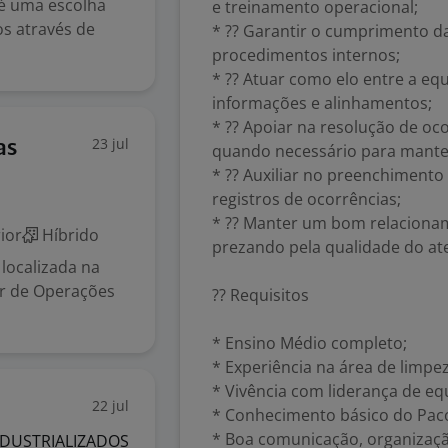
 é uma escolha
e treinamento operacional;
s através de
* ?? Garantir o cumprimento d
procedimentos internos;
* ?? Atuar como elo entre a eq
informações e alinhamentos;
* ?? Apoiar na resolução de oco
23 jul
as
quando necessário para manter
* ?? Auxiliar no preenchimento 
registros de ocorrências;
* ?? Manter um bom relacionam
ior
Híbrido
prezando pela qualidade do at
localizada na
or de Operações
?? Requisitos
* Ensino Médio completo;
* Experiência na área de limpez
* Vivência com liderança de eq
22 jul
* Conhecimento básico do Paco
* Boa comunicação, organizaçã
NDUSTRIALIZADOS