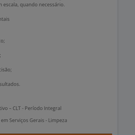
m escala, quando necessário.
tais
to;
;
cisão;
sultados.
tivo – CLT - Período Integral
em Serviços Gerais - Limpeza