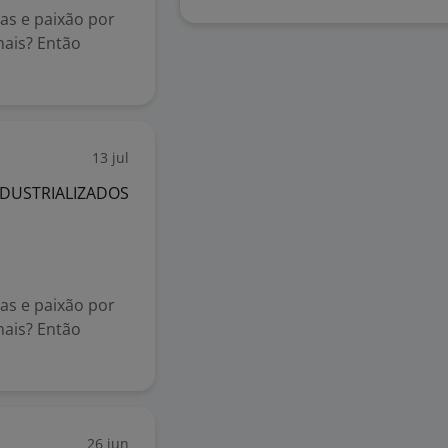
as e paixão por
mais? Então
13 jul
NDUSTRIALIZADOS
as e paixão por
mais? Então
26 jun