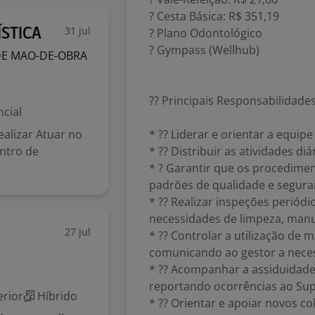
? Cesta Básica: R$ 351,19
31 jul
? Plano Odontológico
STICA
? Gympass (Wellhub)
DE MAO-DE-OBRA
?? Principais Responsabilidade
cial
ealizar Atuar no
* ?? Liderar e orientar a equip
ntro de
* ?? Distribuir as atividades d
* ? Garantir que os procedime
padrões de qualidade e segura
* ?? Realizar inspeções periódi
necessidades de limpeza, manu
27 jul
* ?? Controlar a utilização de
comunicando ao gestor a neces
* ?? Acompanhar a assiduidad
reportando ocorrências ao Sup
rior
Híbrido
* ?? Orientar e apoiar novos c