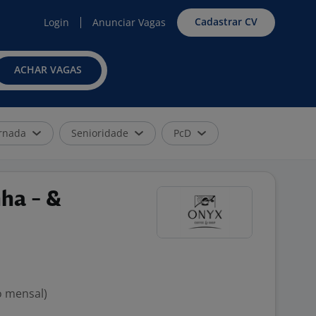
Cadastrar CV
Login
Anunciar Vagas
ACHAR VAGAS
rnada
Senioridade
PcD
nha - &
o mensal)