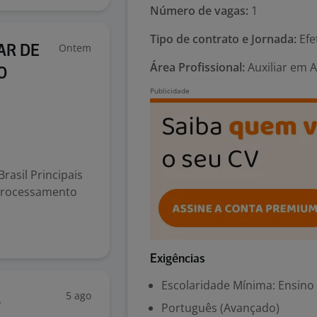
Número de vagas:
1
Tipo de contrato e Jornada:
Efe
Ontem
AR DE
Área Profissional:
Auxiliar em 
O
rasil Principais
e processamento
Exigências
Escolaridade Mínima: Ensino
5 ago
l
Português (Avançado)