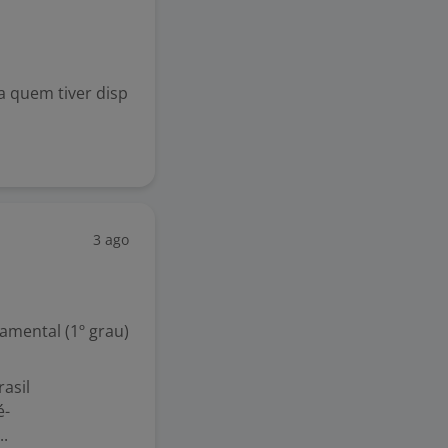
 quem tiver disp
3 ago
mental (1º grau)
asil
é-
..