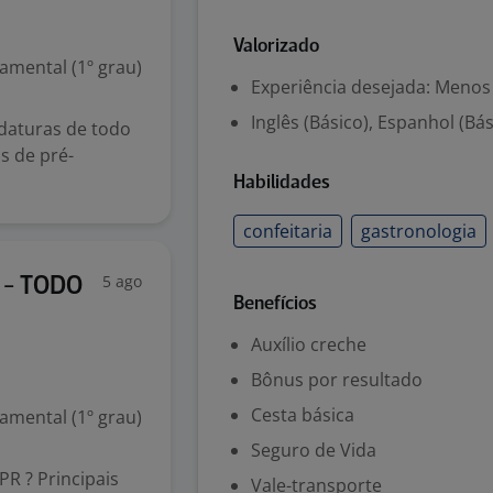
Valorizado
mental (1º grau)
Experiência desejada: Menos
Inglês (Básico), Espanhol (Bás
idaturas de todo
os de pré-
Habilidades
confeitaria
gastronologia
5 ago
 - TODO
Benefícios
Auxílio creche
Bônus por resultado
Cesta básica
mental (1º grau)
Seguro de Vida
PR ? Principais
Vale-transporte