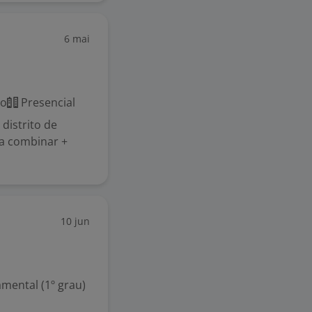
6 mai
co
Presencial
 distrito de
 a combinar +
10 jun
mental (1º grau)