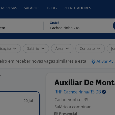
 EMPRESAS
SALÁRIOS
BLOG
RECRUTADORES
Onde?
icação
Salário
Área
Contrato
Jo
eiro em receber novas vagas similares a esta
Ativar Av
S
Auxiliar De Mont
RHF Cachoeirinha/RS
DB
Cachoeirinha - RS
20 jul
Salário a combinar
Presencial