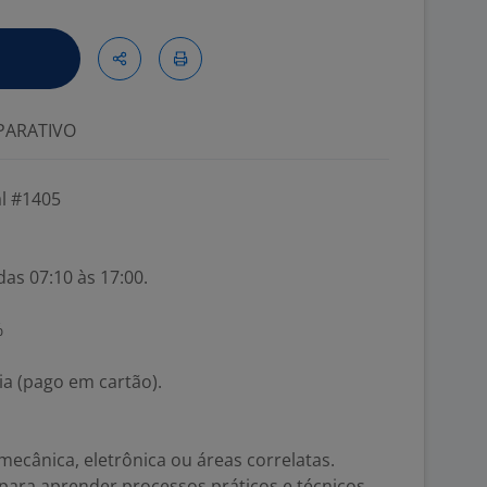
ARATIVO
al #1405
das 07:10 às 17:00.
%
ia (pago em cartão).
mecânica, eletrônica ou áreas correlatas.
 para aprender processos práticos e técnicos.