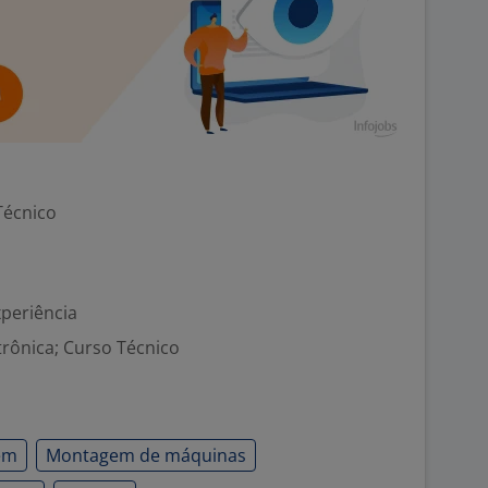
Técnico
xperiência
trônica; Curso Técnico
em
Montagem de máquinas