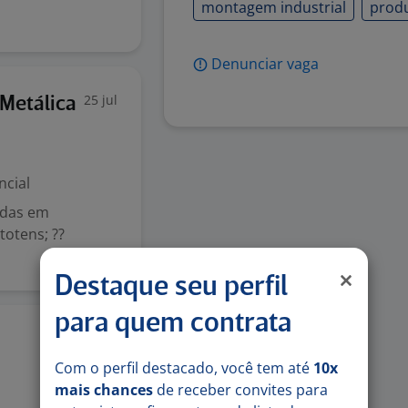
montagem industrial
prod
Denunciar vaga
25 jul
Metálica
ncial
adas em
totens; ??
Destaque seu perfil
para quem contrata
22 jul
Com o perfil destacado, você tem até
10x
mais chances
de receber convites para