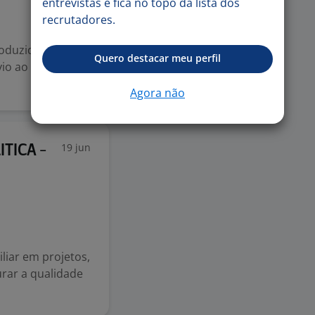
entrevistas e fica no topo da lista dos
recrutadores.
oduzidas pelas
Quero destacar meu perfil
vio ao setor de
Agora não
19 jun
ITICA -
liar em projetos,
urar a qualidade