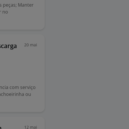
s peças; Manter
r no
20 mai
scarga
cia com serviço
achoeirinha ou
12 mai
m