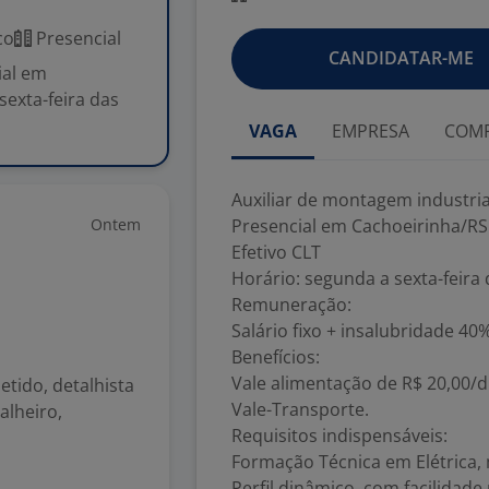
co
Presencial
CANDIDATAR-ME
ial em
sexta-feira das
VAGA
EMPRESA
COMP
Auxiliar de montagem industri
Ontem
Presencial em Cachoeirinha/RS
Efetivo CLT
Horário: segunda a sexta-feira 
Remuneração:
Salário fixo + insalubridade 40
Benefícios:
Vale alimentação de R$ 20,00/d
tido, detalhista
Vale-Transporte.
alheiro,
Requisitos indispensáveis:
Formação Técnica em Elétrica, 
Perfil dinâmico, com facilidade