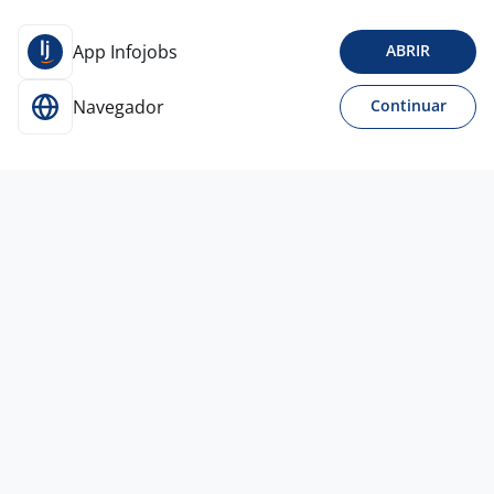
App Infojobs
ABRIR
Navegador
Continuar
Para Candidatos
Acesse o site de empregos líder e se candidate a
vagas adequadas ao seu perfil de forma fácil e
rápida.