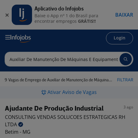
Aplicativo do Infojobs
BAIXAR
Baixe o App nº 1 do Brasil para
encontrar empregos
GRÁTIS!!
Login
9
FILTRAR
Vagas de Emprego de Auxiliar de Manutenção de Máquinas e Equipamentos em Betim - MG
Ativar Aviso de Vagas
3 ago
Ajudante De Produção Industrial
CONSULTING VENDAS SOLUCOES ESTRATEGICAS RH
LTDA
Betim - MG