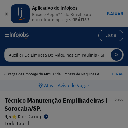
Aplicativo do Infojobs
BAIXAR
Baixe o App nº 1 do Brasil para
encontrar empregos
GRÁTIS!!
Login
4
FILTRAR
Vagas de Emprego de Auxiliar de Limpeza de Máquinas em Paulínia - SP
Ativar Aviso de Vagas
6 ago
Técnico Manutenção Empilhadeiras I -
Sorocaba/SP.
4,5
Kion
Group
Todo Brasil