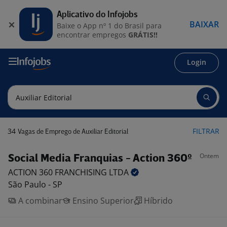
Aplicativo do Infojobs
BAIXAR
Baixe o App nº 1 do Brasil para
encontrar empregos
GRÁTIS!!
Login
34
FILTRAR
Vagas de Emprego de Auxiliar Editorial
Ontem
Social Media Franquias - Action 360º
ACTION 360 FRANCHISING
LTDA
São Paulo - SP
A combinar
Ensino Superior
Híbrido