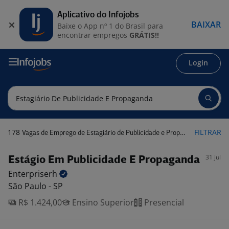
Aplicativo do Infojobs
BAIXAR
Baixe o App nº 1 do Brasil para
encontrar empregos
GRÁTIS!!
Login
178
FILTRAR
Vagas de Emprego de Estagiário de Publicidade e Propaganda
31 jul
Estágio Em Publicidade E Propaganda
Enterpriserh
São Paulo - SP
R$ 1.424,00
Ensino Superior
Presencial