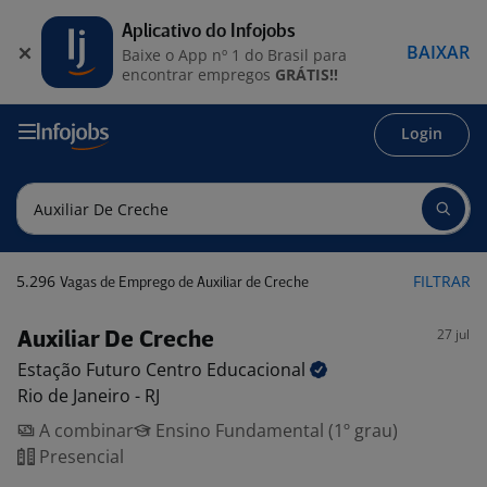
Aplicativo do Infojobs
BAIXAR
Baixe o App nº 1 do Brasil para
encontrar empregos
GRÁTIS!!
Login
5.296
FILTRAR
Vagas de Emprego de Auxiliar de Creche
27 jul
Auxiliar De Creche
Estação Futuro Centro
Educacional
Rio de Janeiro - RJ
A combinar
Ensino Fundamental (1º grau)
Presencial