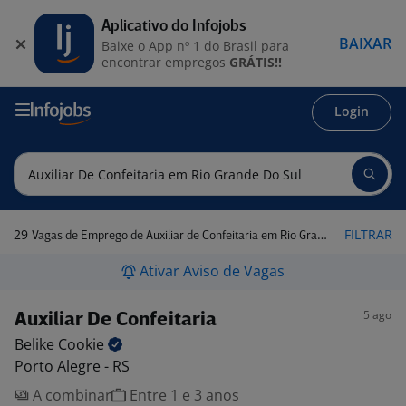
Aplicativo do Infojobs
BAIXAR
Baixe o App nº 1 do Brasil para
encontrar empregos
GRÁTIS!!
Login
29
FILTRAR
Vagas de Emprego de Auxiliar de Confeitaria em Rio Grande do Sul
Ativar Aviso de Vagas
5 ago
Auxiliar De Confeitaria
Belike
Cookie
Porto Alegre - RS
A combinar
Entre 1 e 3 anos