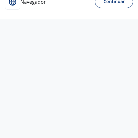
Navegador
Continuar
14 jul
Auxiliar De Limpeza (Bairro
Petrópolis/POA)
Iara Barbosa Desenvolvimento
Humano
Porto Alegre - RS
R$ 1.940,00
Ensino Fundamental (1º grau)
Presencial
17 jun
Auxiliar De Cozinha - & Atendente
ONYX COFFEE &
SHOP
Bento Gonçalves - RS